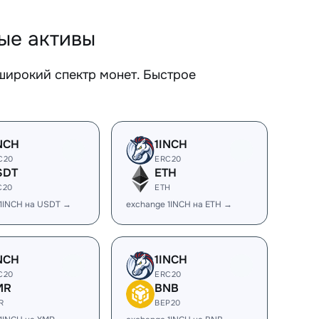
ые активы
ирокий спектр монет. Быстрое
NCH
1INCH
C20
ERC20
SDT
ETH
C20
ETH
 1INCH на USDT →
exchange 1INCH на ETH →
NCH
1INCH
C20
ERC20
MR
BNB
R
BEP20