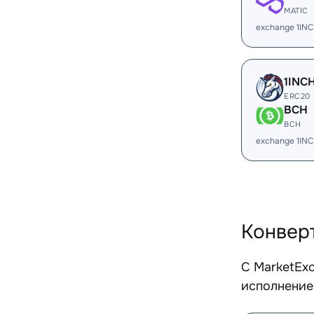
MATIC
exchange 1IN
1INC
ERC20
BCH
BCH
exchange 1IN
Конвер
С MarketEx
исполнение