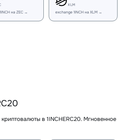
C
XLM
1INCH на ZEC →
exchange 1INCH на XLM →
RC20
е криптовалюты в 1INCHERC20. Мгновенное