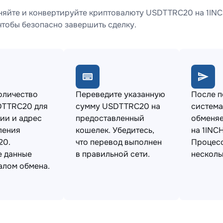
няйте и конвертируйте криптовалюту USDTTRC20 на 1INC
чтобы безопасно завершить сделку.
оличество
Переведите указанную
После 
DTTRC20 для
сумму USDTTRC20 на
система
ии и адрес
предоставленный
обменя
ления
кошелек. Убедитесь,
на 1INC
20.
что перевод выполнен
Процесс
е данные
в правильной сети.
несколь
алом обмена.