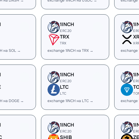
CH на DASH →
exchange 1INCH на USDC →
exchange
H
1INCH
1I
ERC20
ER
TRX
X
TRX
XR
CH на SOL →
exchange 1INCH на TRX →
exchange 
H
1INCH
1I
ERC20
ER
E
LTC
T
LTC
TO
CH на DOGE →
exchange 1INCH на LTC →
exchange
H
1INCH
1I
ERC20
ER
C
SHIB
Z