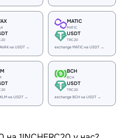
VAX
MATIC
AX
MATIC
SDT
USDT
C20
TRC20
 AVAX на USDT →
exchange MATIC на USDT →
LM
BCH
M
BCH
SDT
USDT
C20
TRC20
 XLM на USDT →
exchange BCH на USDT →
 на 1INCHERC20 у нас?