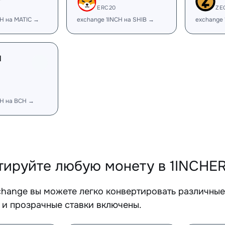
ERC20
ZE
CH на MATIC →
exchange 1INCH на SHIB →
exchange 
H
CH на BCH →
тируйте любую монету в 1INCHE
change вы можете легко конвертировать различны
 и прозрачные ставки включены.