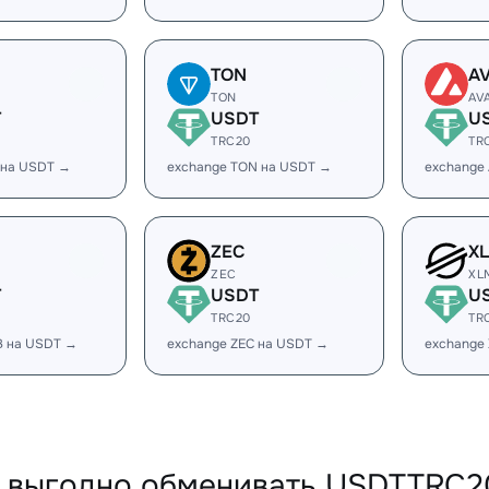
TON
A
TON
AV
T
USDT
U
TRC20
TR
 на USDT →
exchange TON на USDT →
exchange
ZEC
X
ZEC
XL
T
USDT
U
TRC20
TR
B на USDT →
exchange ZEC на USDT →
exchange
 выгодно обменивать USDTTRC20