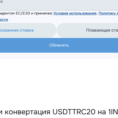
ля
езидентом ЕС/ЕЭЗ и принимаю
Условия использования
,
Политику
ости
рованная ставка
Плавающая ст
Обменять
и конвертация USDTTRC20 на 1I