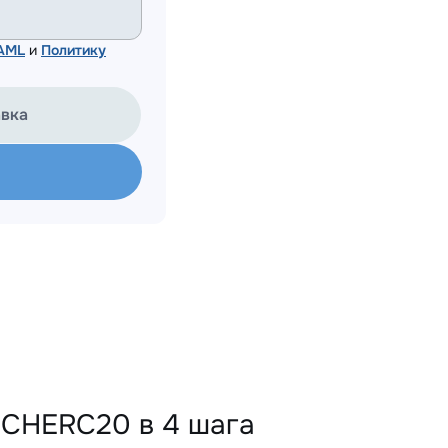
 AML
и
Политику
авка
NCHERC20 в 4 шага