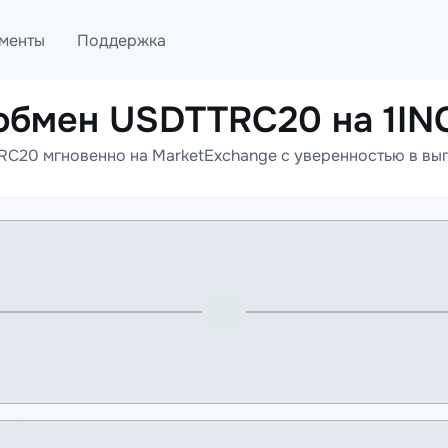
менты
Поддержка
обмен USDTTRC20 на 1I
лог
Telegram
20 мгновенно на MarketExchange с уверенностью в выг
ML
Онлайн помощь
PI