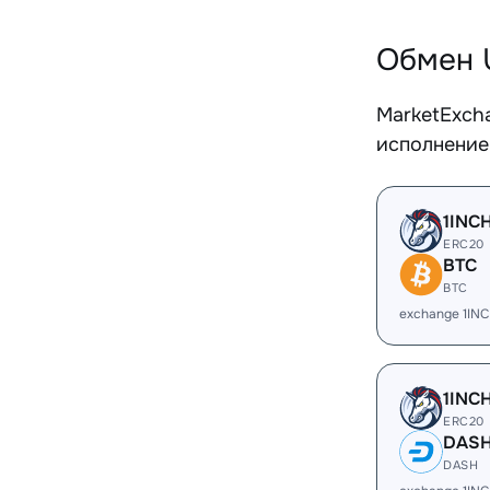
Обмен 
MarketExch
исполнение
1INC
ERC20
BTC
BTC
exchange 1IN
1INC
ERC20
DAS
DASH