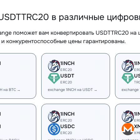
USDTTRC20 в различные цифров
ange поможет вам конвертировать USDTTRC20 на ш
 и конкурентоспособные цены гарантированы.
H
1INCH
1I
ERC20
ER
USDT
U
ERC20
TR
CH на BTC →
exchange 1INCH на USDT →
exchange
H
1INCH
1I
ERC20
ER
H
USDC
X
ERC20
XM