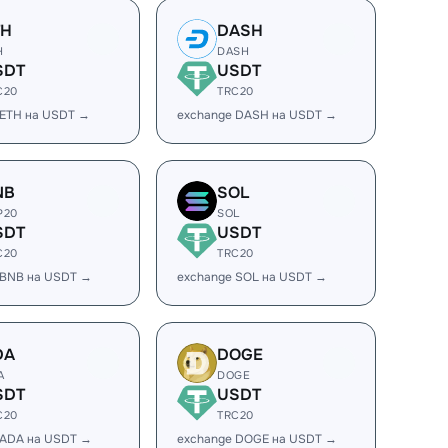
TH
DASH
H
DASH
SDT
USDT
C20
TRC20
 ETH на USDT →
exchange DASH на USDT →
NB
SOL
P20
SOL
SDT
USDT
C20
TRC20
 BNB на USDT →
exchange SOL на USDT →
DA
DOGE
A
DOGE
SDT
USDT
C20
TRC20
 ADA на USDT →
exchange DOGE на USDT →