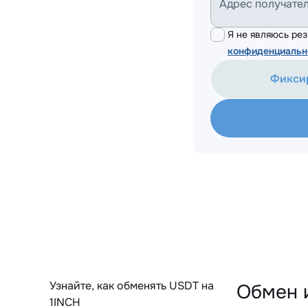
Адрес получате
Я не являюсь р
конфиденциальн
Фикси
Узнайте, как обменять USDT на
Обмен 
1INCH