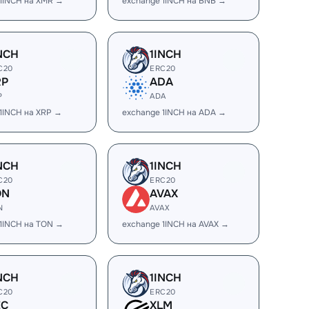
 1INCH на XMR →
exchange 1INCH на BNB →
NCH
1INCH
C20
ERC20
RP
ADA
P
ADA
1INCH на XRP →
exchange 1INCH на ADA →
NCH
1INCH
C20
ERC20
ON
AVAX
N
AVAX
 1INCH на TON →
exchange 1INCH на AVAX →
NCH
1INCH
C20
ERC20
EC
XLM