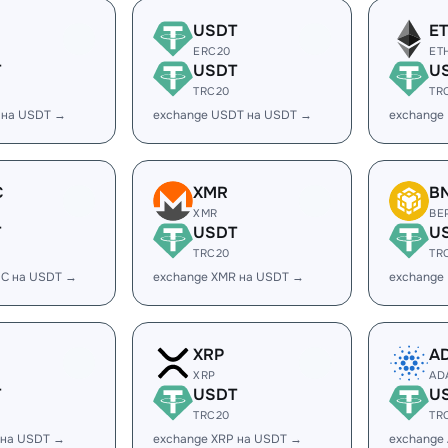
USDT
E
ERC20
ET
T
USDT
U
TRC20
TR
 на USDT →
exchange USDT на USDT →
exchange
C
XMR
B
XMR
BE
T
USDT
U
TRC20
TR
DC на USDT →
exchange XMR на USDT →
exchange
XRP
A
XRP
AD
T
USDT
U
TRC20
TR
 на USDT →
exchange XRP на USDT →
exchange