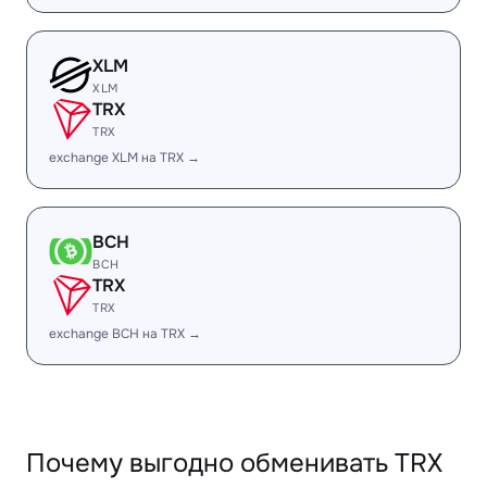
XLM
XLM
TRX
TRX
exchange XLM на TRX →
BCH
BCH
TRX
TRX
exchange BCH на TRX →
Почему выгодно обменивать TRX