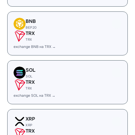
BNB
BEP20
TRX
TRX
exchange BNB на TRX →
SOL
SOL
TRX
TRX
exchange SOL на TRX →
XRP
XRP
TRX