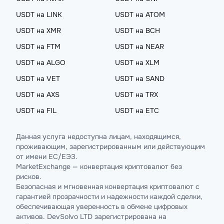
USDT на LINK
USDT на ATOM
USDT на XMR
USDT на BCH
USDT на FTM
USDT на NEAR
USDT на ALGO
USDT на XLM
USDT на VET
USDT на SAND
USDT на AXS
USDT на TRX
USDT на FIL
USDT на ETC
Данная услуга недоступна лицам, находящимся,
проживающим, зарегистрированным или действующим
от имени ЕС/ЕЭЗ.
MarketExchange — конвертация криптовалют без
рисков.
Безопасная и мгновенная конвертация криптовалют с
гарантией прозрачности и надежности каждой сделки,
обеспечивающая уверенность в обмене цифровых
активов. DevSolvo LTD зарегистрирована на