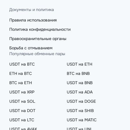
Документы и политика
Правила использования
Политика конфиденциальности
Правоохранительные органы
Борьба с отмыванием
Популярные обменные пары
USDT на BTC
USDT на ETH
ETH на BTC
BTC на BNB
BTC на ETH
USDT на BNB
USDT на XRP
USDT на ADA
USDT на SOL
USDT на DOGE
USDT на DOT
USDT на SHIB
USDT на LTC
USDT на MATIC
USDT на AVAX
USDT на UNI