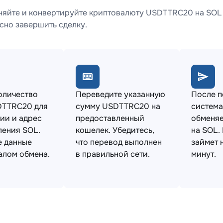
яйте и конвертируйте криптовалюту USDTTRC20 на SOL 
сно завершить сделку.
оличество
Переведите указанную
После 
DTTRC20 для
сумму USDTTRC20 на
система
ии и адрес
предоставленный
обменя
ления SOL.
кошелек. Убедитесь,
на SOL.
е данные
что перевод выполнен
займет 
алом обмена.
в правильной сети.
минут.