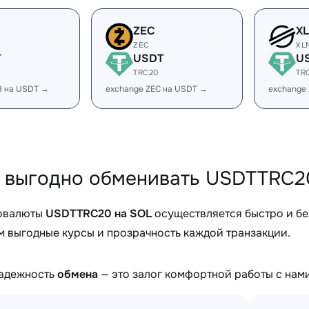
ZEC
X
ZEC
XL
T
USDT
U
TRC20
TR
B на USDT →
exchange ZEC на USDT →
exchange
 выгодно обменивать USDTTRC20
овалюты
USDTTRC20 на SOL
осуществляется быстро и б
 выгодные курсы и прозрачность каждой транзакции.
надежность
обмена
— это залог комфортной работы с нами