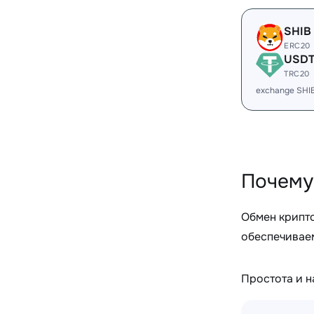
SHIB
ERC20
USD
TRC20
exchange SHI
Почему
Обмен крипт
обеспечиваем
Простота и 