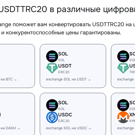
USDTTRC20 в различные цифров
ange поможет вам конвертировать USDTTRC20 на ш
 и конкурентоспособные цены гарантированы.
SOL
S
SOL
SO
USDT
U
ERC20
TR
 на BTC →
exchange SOL на USDT →
exchange
SOL
S
SOL
SO
H
USDC
X
ERC20
XM
 на DASH →
exchange SOL на USDC →
exchange