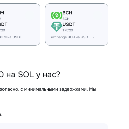
LM
BCH
M
BCH
SDT
USDT
C20
TRC20
 XLM на USDT →
exchange BCH на USDT →
 на SOL у нас?
езопасно, с минимальными задержками. Мы
.