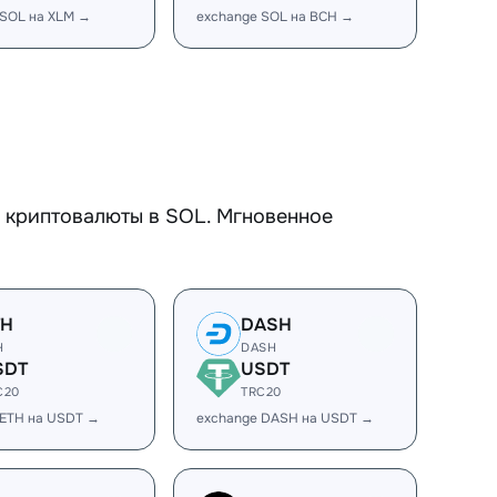
 SOL на XLM →
exchange SOL на BCH →
 криптовалюты в SOL. Мгновенное
TH
DASH
H
DASH
SDT
USDT
C20
TRC20
 ETH на USDT →
exchange DASH на USDT →