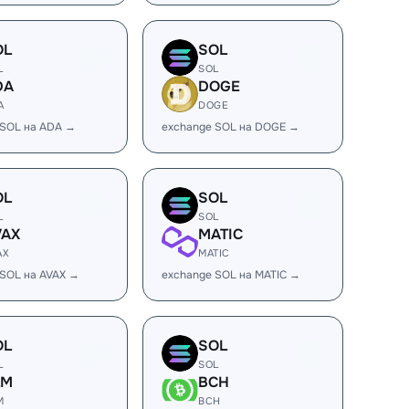
OL
SOL
L
SOL
DA
DOGE
A
DOGE
 SOL на ADA →
exchange SOL на DOGE →
OL
SOL
L
SOL
VAX
MATIC
AX
MATIC
 SOL на AVAX →
exchange SOL на MATIC →
OL
SOL
L
SOL
LM
BCH
M
BCH