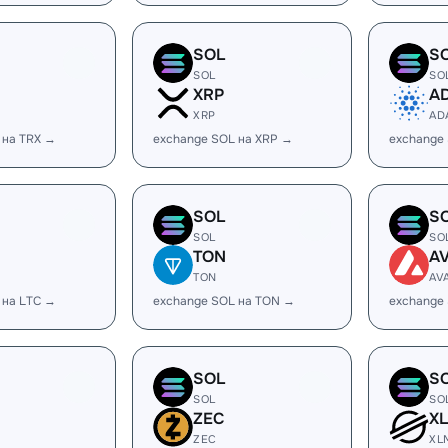
SOL
S
SOL
SO
XRP
A
XRP
AD
 на TRX →
exchange SOL на XRP →
exchange
SOL
S
SOL
SO
TON
A
TON
AV
 на LTC →
exchange SOL на TON →
exchange
SOL
S
SOL
SO
ZEC
X
ZEC
XL