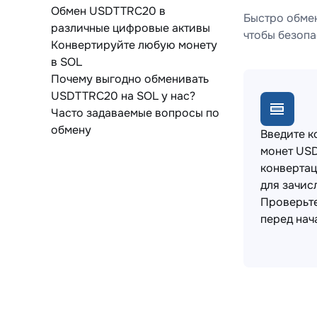
Обмен USDTTRC20 в
Быстро обмен
различные цифровые активы
чтобы безопа
Конвертируйте любую монету
в SOL
Почему выгодно обменивать
USDTTRC20 на SOL у нас?
Часто задаваемые вопросы по
обмену
Введите к
монет US
конвертац
для зачис
Проверьт
перед нач