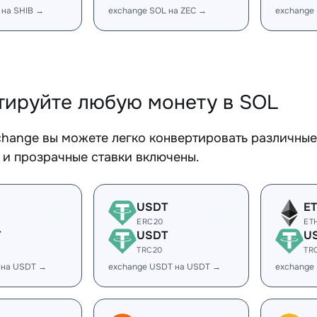
 на SHIB →
exchange SOL на ZEC →
exchange
тируйте любую монету в SOL
change вы можете легко конвертировать различные
 и прозрачные ставки включены.
USDT
E
ERC20
ET
T
USDT
U
TRC20
TR
 на USDT →
exchange USDT на USDT →
exchange