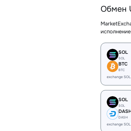
Обмен 
MarketExch
исполнение
SOL
SOL
BTC
BTC
exchange SOL
SOL
SOL
DAS
DASH
exchange SOL