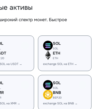
ые активы
ирокий спектр монет. Быстрое
OL
SOL
L
SOL
SDT
ETH
C20
ETH
 SOL на USDT →
exchange SOL на ETH →
OL
SOL
L
SOL
MR
BNB
R
BEP20
 SOL на XMR →
exchange SOL на BNB →