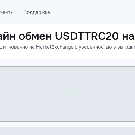
менты
Поддержка
айн обмен USDTTRC20 на
лог
Telegram
мгновенно на MarketExchange с уверенностью в выгодно
ML
Онлайн помощь
PI