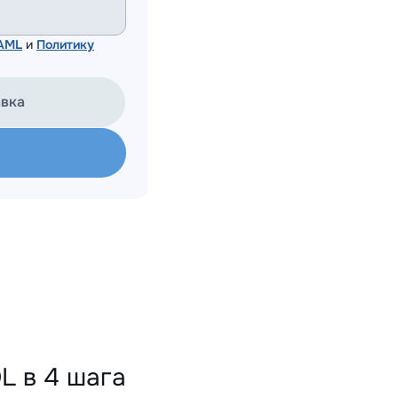
 AML
и
Политику
авка
L в 4 шага