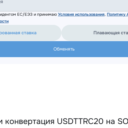
ля
езидентом ЕС/ЕЭЗ и принимаю
Условия использования
,
Политику
ости
рованная ставка
Плавающая ст
Обменять
и конвертация USDTTRC20 на SO