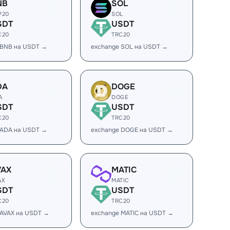
NB
SOL
P20
SOL
SDT
USDT
C20
TRC20
 BNB на USDT →
exchange SOL на USDT →
DA
DOGE
A
DOGE
SDT
USDT
C20
TRC20
 ADA на USDT →
exchange DOGE на USDT →
VAX
MATIC
AX
MATIC
SDT
USDT
C20
TRC20
 AVAX на USDT →
exchange MATIC на USDT →