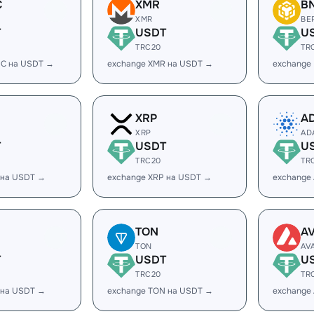
C
XMR
B
XMR
BE
T
USDT
U
TRC20
TR
DC на USDT →
exchange XMR на USDT →
exchange
XRP
A
XRP
AD
T
USDT
U
TRC20
TR
 на USDT →
exchange XRP на USDT →
exchange
TON
A
TON
AV
T
USDT
U
TRC20
TR
 на USDT →
exchange TON на USDT →
exchange