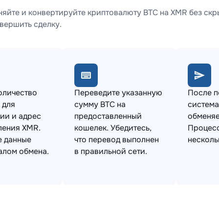
яйте и конвертируйте криптовалюту BTC на XMR без скр
вершить сделку.
оличество
Переведите указанную
После 
 для
сумму BTC на
система
ии и адрес
предоставленный
обменяе
ления XMR.
кошелек. Убедитесь,
Процесс
е данные
что перевод выполнен
несколь
алом обмена.
в правильной сети.