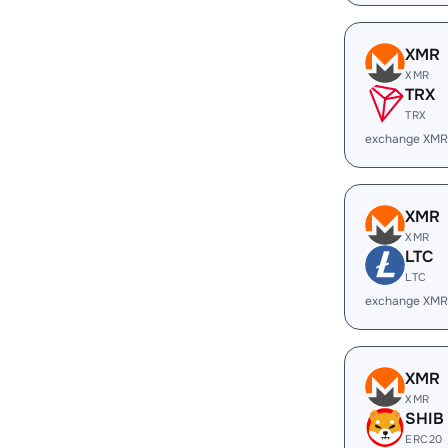
XMR
XMR
TRX
TRX
exchange XMR
XMR
XMR
LTC
LTC
exchange XMR
XMR
XMR
SHIB
ERC20