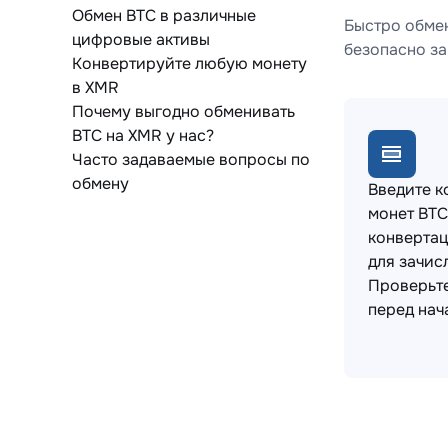
Обмен BTC в различные
Быстро обмен
цифровые активы
безопасно за
Конвертируйте любую монету
в XMR
Почему выгодно обменивать
BTC на XMR у нас?
Часто задаваемые вопросы по
обмену
Введите к
монет BTC
конвертац
для зачис
Проверьт
перед нач