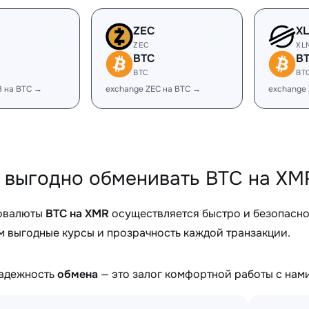
ZEC
X
ZEC
XL
BTC
B
BTC
BT
B на BTC →
exchange ZEC на BTC →
exchange
 выгодно обменивать BTC на XMR
овалюты
BTC на XMR
осуществляется быстро и безопасно
 выгодные курсы и прозрачность каждой транзакции.
надежность
обмена
— это залог комфортной работы с нами