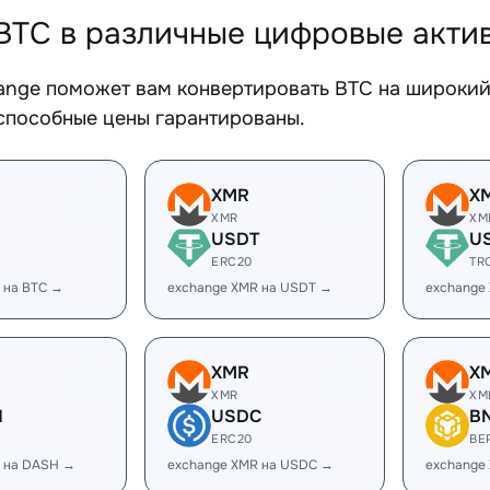
BTC в различные цифровые акти
ange поможет вам конвертировать BTC на широкий 
способные цены гарантированы.
XMR
X
XMR
XM
USDT
U
ERC20
TR
 на BTC →
exchange XMR на USDT →
exchange
XMR
X
XMR
XM
H
USDC
B
ERC20
BE
 на DASH →
exchange XMR на USDC →
exchange