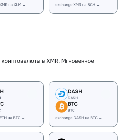
 XMR на XLM →
exchange XMR на BCH →
е криптовалюты в XMR. Мгновенное
TH
DASH
H
DASH
TC
BTC
C
BTC
 ETH на BTC →
exchange DASH на BTC →