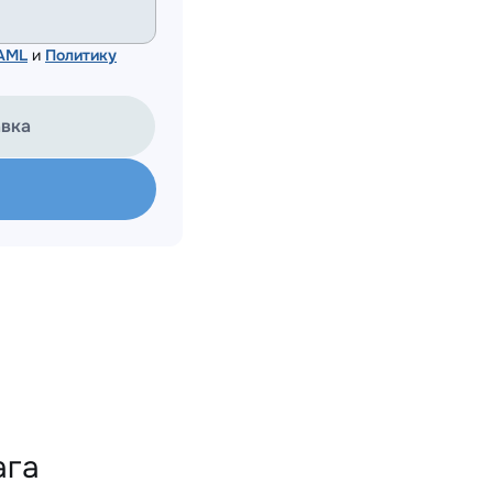
 AML
и
Политику
авка
ага