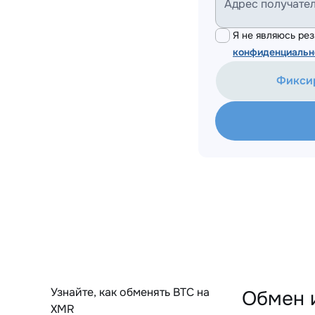
Адрес получате
Я не являюсь р
конфиденциальн
Фикси
Узнайте, как обменять BTC на
Обмен 
XMR