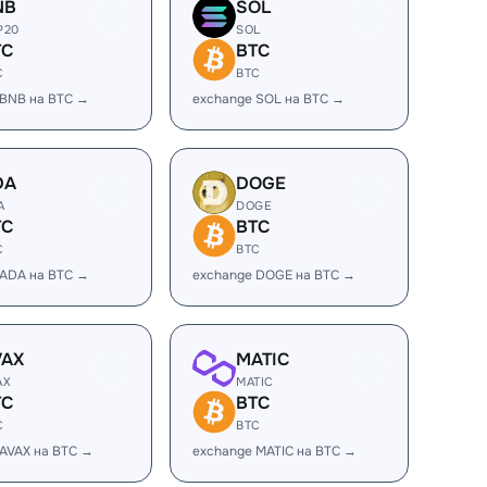
NB
SOL
P20
SOL
TC
BTC
C
BTC
 BNB на BTC →
exchange SOL на BTC →
DA
DOGE
A
DOGE
TC
BTC
C
BTC
 ADA на BTC →
exchange DOGE на BTC →
VAX
MATIC
AX
MATIC
TC
BTC
C
BTC
 AVAX на BTC →
exchange MATIC на BTC →