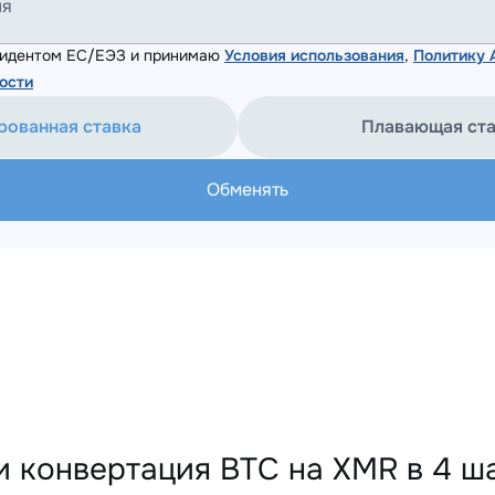
ля
езидентом ЕС/ЕЭЗ и принимаю
Условия использования
,
Политику
ости
рованная ставка
Плавающая ст
Обменять
и конвертация BTC на XMR в 4 ш