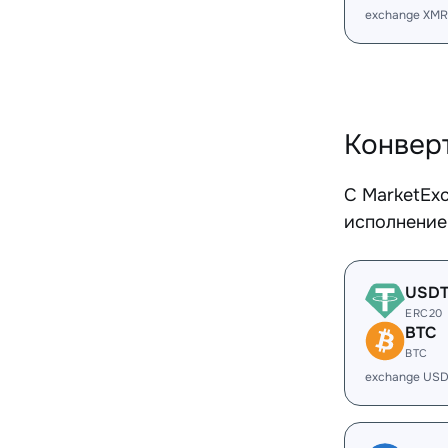
exchange XMR
Конвер
С MarketEx
исполнение
USD
ERC20
BTC
BTC
exchange USD