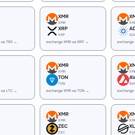
XMR
X
XMR
XM
XRP
A
XRP
AD
 на TRX →
exchange XMR на XRP →
exchange
XMR
X
XMR
XM
TON
A
TON
AV
 на LTC →
exchange XMR на TON →
exchange
XMR
X
XMR
XM
ZEC
X
ZEC
XL