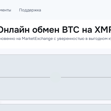
менты
Поддержка
Онлайн обмен BTC на XM
лог
Telegram
овенно на MarketExchange с уверенностью в выгодном к
ML
Онлайн помощь
PI