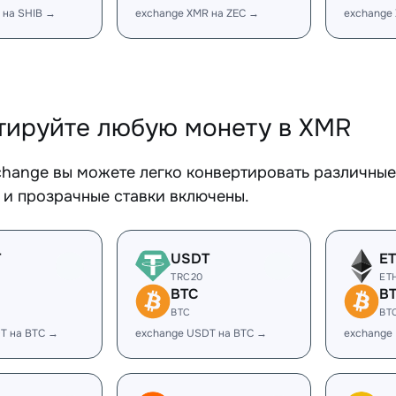
 на SHIB →
exchange XMR на ZEC →
exchange
тируйте любую монету в XMR
change вы можете легко конвертировать различны
 и прозрачные ставки включены.
T
USDT
E
TRC20
ET
BTC
B
BTC
BT
T на BTC →
exchange USDT на BTC →
exchange