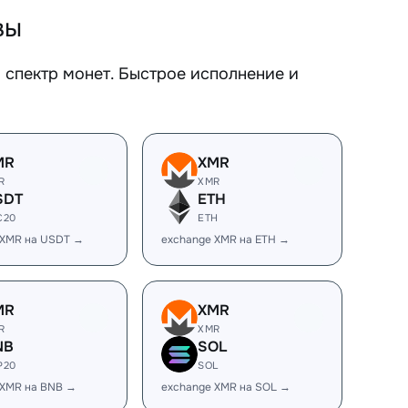
вы
спектр монет. Быстрое исполнение и
MR
XMR
R
XMR
SDT
ETH
C20
ETH
 XMR на USDT →
exchange XMR на ETH →
MR
XMR
R
XMR
NB
SOL
P20
SOL
 XMR на BNB →
exchange XMR на SOL →