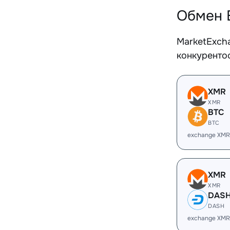
Обмен 
MarketExch
конкуренто
XMR
XMR
BTC
BTC
exchange XMR
XMR
XMR
DAS
DASH
exchange XMR