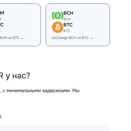
LM
BCH
M
BCH
TC
BTC
C
BTC
 XLM на BTC →
exchange BCH на BTC →
 у нас?
, с минимальными задержками. Мы
.