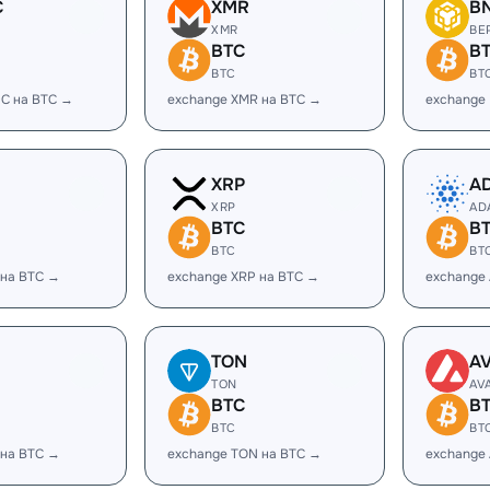
C
XMR
B
XMR
BE
BTC
B
BTC
BT
C на BTC →
exchange XMR на BTC →
exchange
XRP
A
XRP
AD
BTC
B
BTC
BT
 на BTC →
exchange XRP на BTC →
exchange
TON
A
TON
AV
BTC
B
BTC
BT
 на BTC →
exchange TON на BTC →
exchange