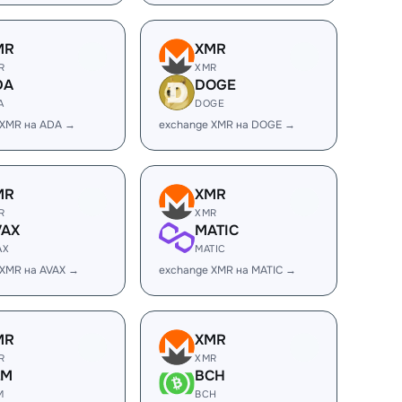
MR
XMR
R
XMR
DA
DOGE
A
DOGE
 XMR на ADA →
exchange XMR на DOGE →
MR
XMR
R
XMR
VAX
MATIC
AX
MATIC
 XMR на AVAX →
exchange XMR на MATIC →
MR
XMR
R
XMR
LM
BCH
M
BCH