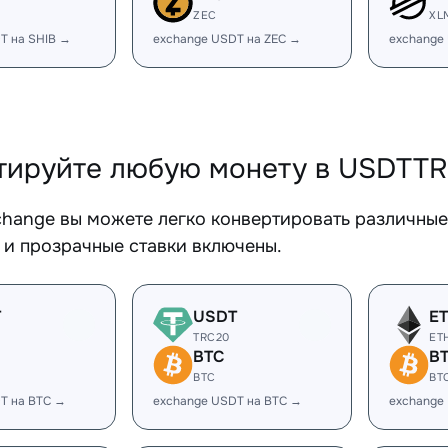
ZEC
XL
T на SHIB →
exchange USDT на ZEC →
exchange
тируйте любую монету в USDTT
change вы можете легко конвертировать различны
 и прозрачные ставки включены.
T
USDT
E
TRC20
ET
BTC
B
BTC
BT
T на BTC →
exchange USDT на BTC →
exchange