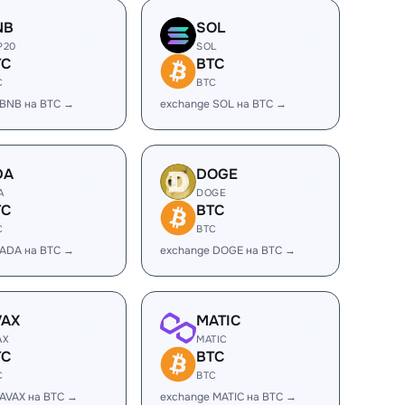
NB
SOL
P20
SOL
TC
BTC
C
BTC
 BNB на BTC →
exchange SOL на BTC →
DA
DOGE
A
DOGE
TC
BTC
C
BTC
 ADA на BTC →
exchange DOGE на BTC →
VAX
MATIC
AX
MATIC
TC
BTC
C
BTC
 AVAX на BTC →
exchange MATIC на BTC →