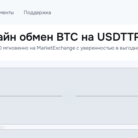
менты
Поддержка
айн обмен BTC на USDTT
лог
Telegram
мгновенно на MarketExchange с уверенностью в выгодно
ML
Онлайн помощь
PI