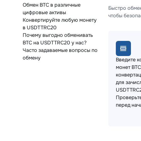
Обмен BTC в различные
Быстро обмен
цифровые активы
чтобы безопа
Конвертируйте любую монету
в USDTTRC20
Почему выгодно обменивать
BTC на USDTTRC20 у нас?
Часто задаваемые вопросы по
обмену
Введите к
монет BTC
конвертац
для зачис
USDTTRC2
Проверьт
перед нач