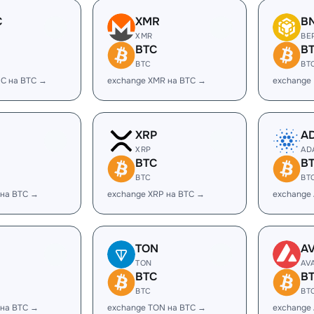
C
XMR
B
XMR
BE
BTC
B
BTC
BT
C на BTC →
exchange XMR на BTC →
exchange
XRP
A
XRP
AD
BTC
B
BTC
BT
 на BTC →
exchange XRP на BTC →
exchange
TON
A
TON
AV
BTC
B
BTC
BT
 на BTC →
exchange TON на BTC →
exchange