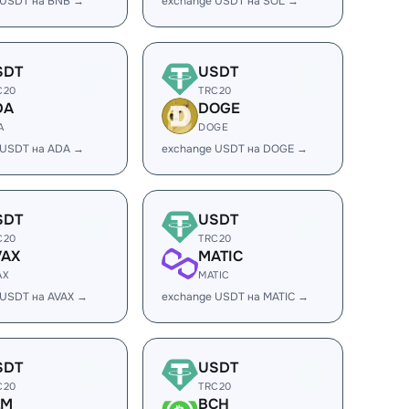
 USDT на BNB →
exchange USDT на SOL →
SDT
USDT
C20
TRC20
DA
DOGE
A
DOGE
 USDT на ADA →
exchange USDT на DOGE →
SDT
USDT
C20
TRC20
VAX
MATIC
AX
MATIC
 USDT на AVAX →
exchange USDT на MATIC →
SDT
USDT
C20
TRC20
LM
BCH