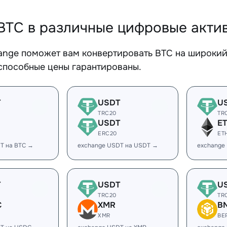
BTC в различные цифровые акти
ange поможет вам конвертировать BTC на широкий 
способные цены гарантированы.
T
USDT
U
TRC20
TR
USDT
E
ERC20
ET
T на BTC →
exchange USDT на USDT →
exchange
T
USDT
U
TRC20
TR
C
XMR
B
XMR
BE