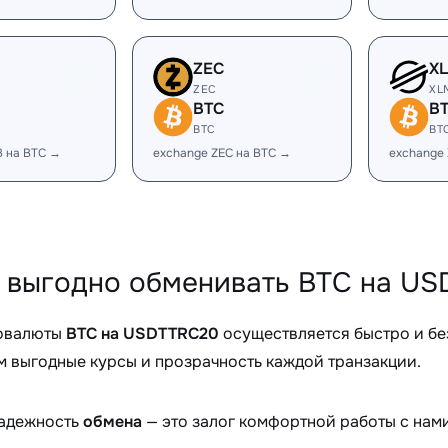
ZEC
X
ZEC
XL
BTC
B
BTC
BT
B на BTC →
exchange ZEC на BTC →
exchange
 выгодно обменивать BTC на US
овалюты
BTC на USDTTRC20
осуществляется быстро и бе
 выгодные курсы и прозрачность каждой транзакции.
надежность
обмена
— это залог комфортной работы с нами