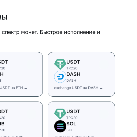
вы
спектр монет. Быстрое исполнение и
SDT
USDT
C20
TRC20
TH
DASH
H
DASH
 USDT на ETH →
exchange USDT на DASH →
SDT
USDT
C20
TRC20
NB
SOL
P20
SOL