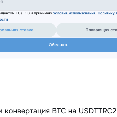
ля
езидентом ЕС/ЕЭЗ и принимаю
Условия использования
,
Политику
ости
рованная ставка
Плавающая ст
Обменять
и конвертация BTC на USDTTRC2