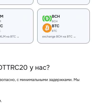
LM
BCH
M
BCH
TC
BTC
C
BTC
 XLM на BTC →
exchange BCH на BTC →
DTTRC20 у нас?
зопасно, с минимальными задержками. Мы
.