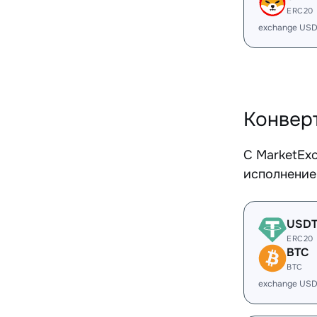
ERC20
exchange USD
Конвер
С MarketEx
исполнение
USD
ERC20
BTC
BTC
exchange USD