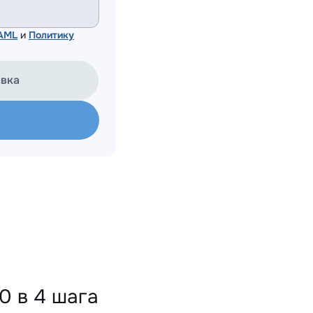
 AML
и
Политику
авка
0 в 4 шага