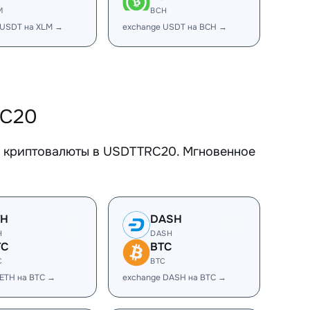
M
BCH
 USDT на XLM →
exchange USDT на BCH →
RC20
е криптовалюты в USDTTRC20. Мгновенное
TH
DASH
H
DASH
TC
BTC
C
BTC
 ETH на BTC →
exchange DASH на BTC →