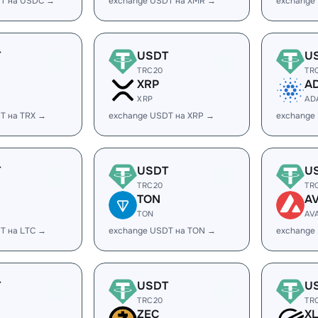
DT на USDC →
exchange USDT на XMR →
exchange
T
USDT
U
TRC20
TR
XRP
A
XRP
AD
T на TRX →
exchange USDT на XRP →
exchange
T
USDT
U
TRC20
TR
TON
A
TON
AV
T на LTC →
exchange USDT на TON →
exchange
T
USDT
U
TRC20
TR
ZEC
X