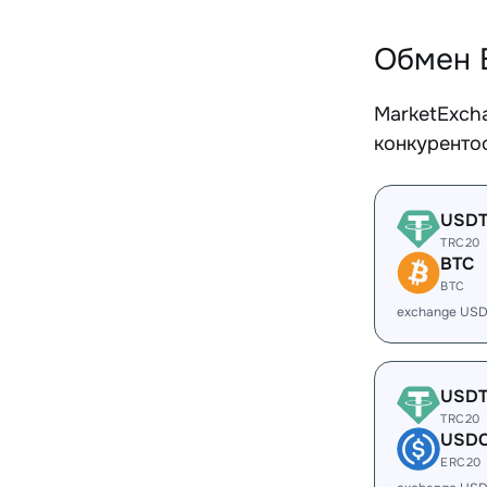
Обмен 
MarketExch
конкуренто
USD
TRC20
BTC
BTC
exchange USD
USD
TRC20
USD
ERC20