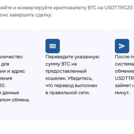
яйте и конвертируйте криптовалюту BTC на USDTTRC20 
сно завершить сделку.
оличество
Переведите указанную
После 
 для
сумму BTC на
система
ии и адрес
предоставленный
обменяе
ления
кошелек. Убедитесь,
USDTTR
0.
что перевод выполнен
займет 
е данные
в правильной сети.
минут.
алом обмена.