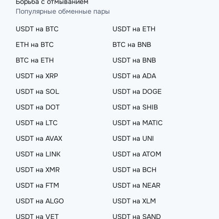
Борьба с отмыванием
Популярные обменные пары
USDT на BTC
USDT на ETH
ETH на BTC
BTC на BNB
BTC на ETH
USDT на BNB
USDT на XRP
USDT на ADA
USDT на SOL
USDT на DOGE
USDT на DOT
USDT на SHIB
USDT на LTC
USDT на MATIC
USDT на AVAX
USDT на UNI
USDT на LINK
USDT на ATOM
USDT на XMR
USDT на BCH
USDT на FTM
USDT на NEAR
USDT на ALGO
USDT на XLM
USDT на VET
USDT на SAND