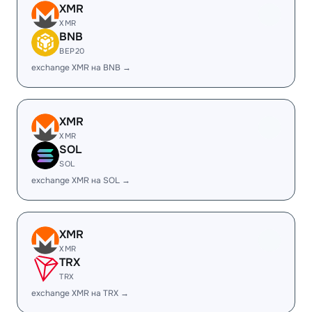
XMR
XMR
BNB
BEP20
exchange XMR на BNB →
XMR
XMR
SOL
SOL
exchange XMR на SOL →
XMR
XMR
TRX
TRX
exchange XMR на TRX →