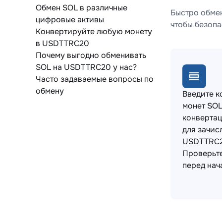
Обмен SOL в различные
Быстро обмен
цифровые активы
чтобы безопа
Конвертируйте любую монету
в USDTTRC20
Почему выгодно обменивать
SOL на USDTTRC20 у нас?
Часто задаваемые вопросы по
обмену
Введите к
монет SOL
конвертац
для зачис
USDTTRC2
Проверьт
перед нач