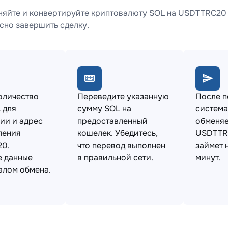
яйте и конвертируйте криптовалюту SOL на USDTTRC20 
сно завершить сделку.
оличество
Переведите указанную
После 
 для
сумму SOL на
система
ии и адрес
предоставленный
обменяе
ления
кошелек. Убедитесь,
USDTTR
0.
что перевод выполнен
займет 
е данные
в правильной сети.
минут.
алом обмена.