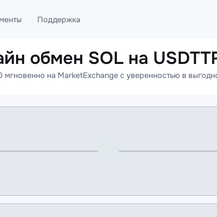
менты
Поддержка
айн обмен SOL на USDTT
лог
Telegram
мгновенно на MarketExchange с уверенностью в выгодно
ML
Онлайн помощь
PI