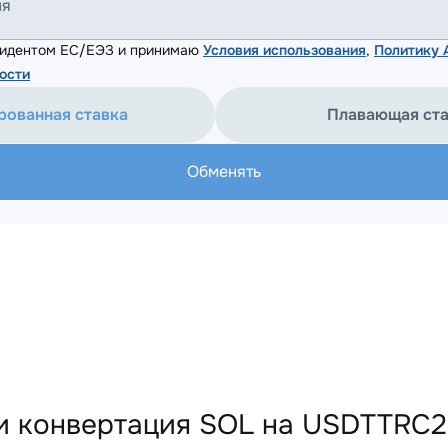
ля
езидентом ЕС/ЕЭЗ и принимаю
Условия использования
,
Политику
ости
рованная ставка
Плавающая ст
Обменять
и конвертация SOL на USDTTRC2