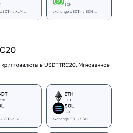
M
BCH
 USDT на XLM →
exchange USDT на BCH →
RC20
е криптовалюты в USDTTRC20. Мгновенное
SDT
ETH
C20
ETH
OL
SOL
L
SOL
 USDT на SOL →
exchange ETH на SOL →