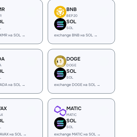
MR
BNB
R
BEP20
OL
SOL
L
SOL
 XMR на SOL →
exchange BNB на SOL →
DA
DOGE
A
DOGE
OL
SOL
L
SOL
 ADA на SOL →
exchange DOGE на SOL →
VAX
MATIC
AX
MATIC
OL
SOL
L
SOL
 AVAX на SOL →
exchange MATIC на SOL →