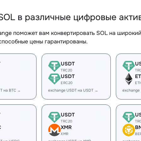
SOL в различные цифровые акти
ange поможет вам конвертировать SOL на широкий 
способные цены гарантированы.
T
USDT
U
TRC20
TR
USDT
E
ERC20
ET
T на BTC →
exchange USDT на USDT →
exchange
T
USDT
U
TRC20
TR
C
XMR
B
XMR
BE