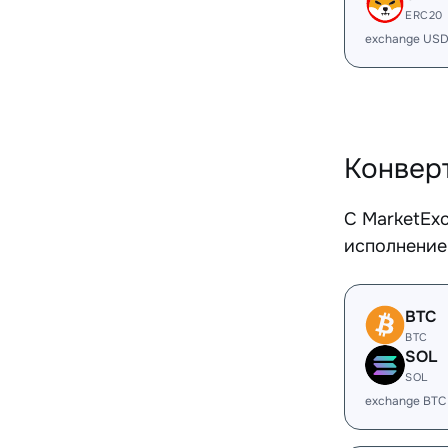
ERC20
exchange USD
Конвер
С MarketEx
исполнение
BTC
BTC
SOL
SOL
exchange BTC