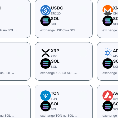
H
USDC
X
ERC20
XM
SOL
S
SOL
SO
H на SOL →
exchange USDC на SOL →
exchange
XRP
A
XRP
AD
SOL
S
SOL
SO
 на SOL →
exchange XRP на SOL →
exchange
TON
A
TON
AV
SOL
S
SOL
SO
 на SOL →
exchange TON на SOL →
exchange