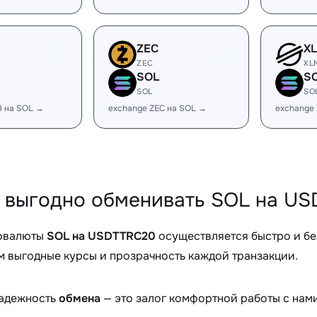
ZEC
X
ZEC
XL
SOL
S
SOL
SO
B на SOL →
exchange ZEC на SOL →
exchange
 выгодно обменивать SOL на US
овалюты
SOL на USDTTRC20
осуществляется быстро и б
 выгодные курсы и прозрачность каждой транзакции.
надежность
обмена
— это залог комфортной работы с нами