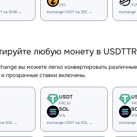
ZEC
XL
T на SHIB →
exchange USDT на ZEC →
exchange
тируйте любую монету в USDTT
change вы можете легко конвертировать различны
 и прозрачные ставки включены.
USDT
U
ERC20
TR
SOL
S
SOL
SO
 на SOL →
exchange USDT на SOL →
exchange