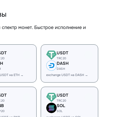
вы
спектр монет. Быстрое исполнение и
SDT
USDT
C20
TRC20
TH
DASH
H
DASH
 USDT на ETH →
exchange USDT на DASH →
SDT
USDT
C20
TRC20
NB
SOL
P20
SOL