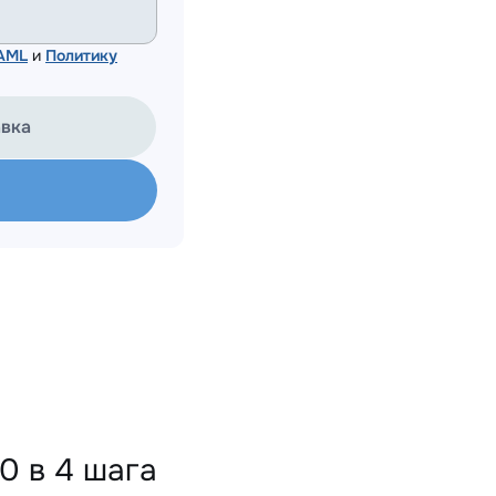
 AML
и
Политику
авка
0 в 4 шага