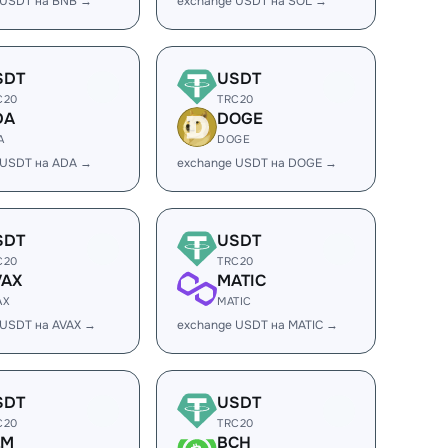
 USDT на BNB →
exchange USDT на SOL →
SDT
USDT
C20
TRC20
DA
DOGE
A
DOGE
 USDT на ADA →
exchange USDT на DOGE →
SDT
USDT
C20
TRC20
VAX
MATIC
AX
MATIC
 USDT на AVAX →
exchange USDT на MATIC →
SDT
USDT
C20
TRC20
LM
BCH