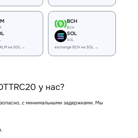
LM
BCH
M
BCH
OL
SOL
L
SOL
 XLM на SOL →
exchange BCH на SOL →
DTTRC20 у нас?
езопасно, с минимальными задержками. Мы
.