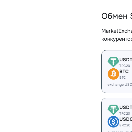
Обмен 
MarketExch
конкуренто
USD
TRC20
BTC
BTC
exchange USD
USD
TRC20
USD
ERC20