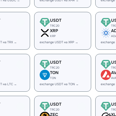
DT на USDC →
exchange USDT на XMR →
exchange
T
USDT
U
TRC20
TR
XRP
A
XRP
AD
T на TRX →
exchange USDT на XRP →
exchange
T
USDT
U
TRC20
TR
TON
A
TON
AV
T на LTC →
exchange USDT на TON →
exchange
T
USDT
U
TRC20
TR
ZEC
X