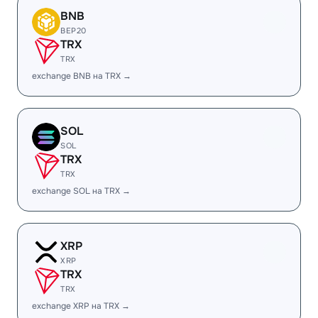
BNB
BEP20
TRX
TRX
exchange BNB на TRX →
SOL
SOL
TRX
TRX
exchange SOL на TRX →
XRP
XRP
TRX
TRX
exchange XRP на TRX →