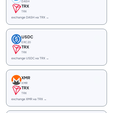
DASH
TRX
TRX
exchange DASH на TRX →
USDC
ERC20
TRX
TRX
exchange USDC на TRX →
XMR
XMR
TRX
TRX
exchange XMR на TRX →