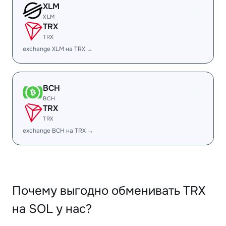
XLM
XLM
TRX
TRX
exchange XLM на TRX →
BCH
BCH
TRX
TRX
exchange BCH на TRX →
Почему выгодно обменивать TRX
на SOL у нас?