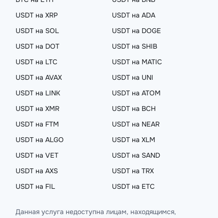
USDT на XRP
USDT на ADA
USDT на SOL
USDT на DOGE
USDT на DOT
USDT на SHIB
USDT на LTC
USDT на MATIC
USDT на AVAX
USDT на UNI
USDT на LINK
USDT на ATOM
USDT на XMR
USDT на BCH
USDT на FTM
USDT на NEAR
USDT на ALGO
USDT на XLM
USDT на VET
USDT на SAND
USDT на AXS
USDT на TRX
USDT на FIL
USDT на ETC
Данная услуга недоступна лицам, находящимся,