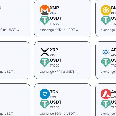
C
XMR
B
XMR
BE
T
USDT
U
TRC20
TR
DC на USDT →
exchange XMR на USDT →
exchange
XRP
A
XRP
AD
T
USDT
U
TRC20
TR
 на USDT →
exchange XRP на USDT →
exchange
TON
A
TON
AV
T
USDT
U
TRC20
TR
 на USDT →
exchange TON на USDT →
exchange