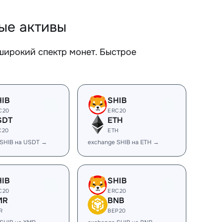
ые активы
ирокий спектр монет. Быстрое
HIB
SHIB
C20
ERC20
SDT
ETH
C20
ETH
 SHIB на USDT →
exchange SHIB на ETH →
HIB
SHIB
C20
ERC20
MR
BNB
R
BEP20