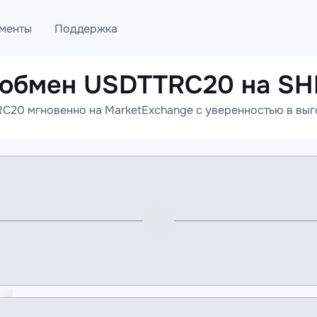
менты
Поддержка
 обмен USDTTRC20 на SH
лог
Telegram
20 мгновенно на MarketExchange с уверенностью в выго
ML
Онлайн помощь
PI