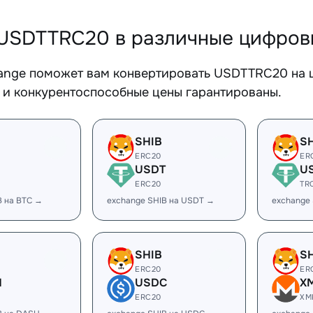
USDTTRC20 в различные цифров
ange поможет вам конвертировать USDTTRC20 на ш
 и конкурентоспособные цены гарантированы.
SHIB
S
ERC20
ER
USDT
U
ERC20
TR
B на BTC →
exchange SHIB на USDT →
exchange
SHIB
S
ERC20
ER
H
USDC
X
ERC20
XM