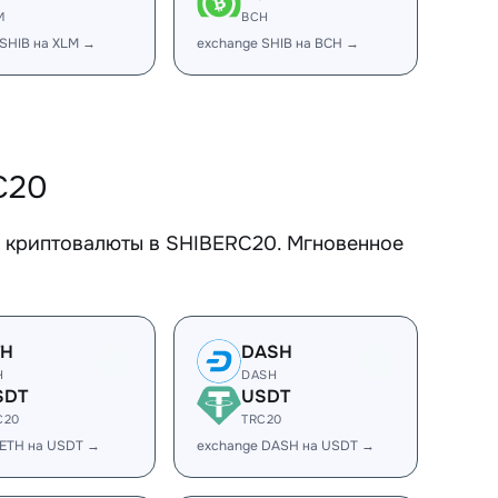
M
BCH
 SHIB на XLM →
exchange SHIB на BCH →
C20
е криптовалюты в SHIBERC20. Мгновенное
TH
DASH
H
DASH
SDT
USDT
C20
TRC20
 ETH на USDT →
exchange DASH на USDT →