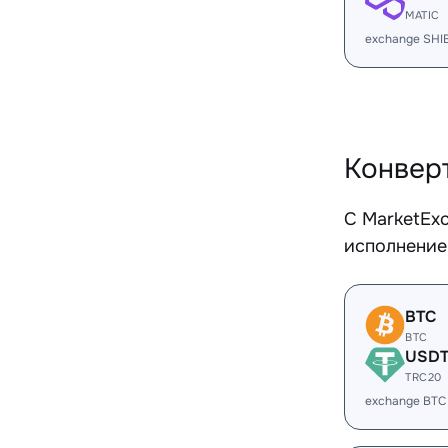
MATIC
exchange SHI
Конвер
С MarketEx
исполнение
BTC
BTC
USD
TRC20
exchange BTC