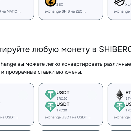
ZEC
XL
B на MATIC →
exchange SHIB на ZEC →
exchange
тируйте любую монету в SHIBER
change вы можете легко конвертировать различны
 и прозрачные ставки включены.
USDT
E
ERC20
ET
T
USDT
U
TRC20
TR
 на USDT →
exchange USDT на USDT →
exchange