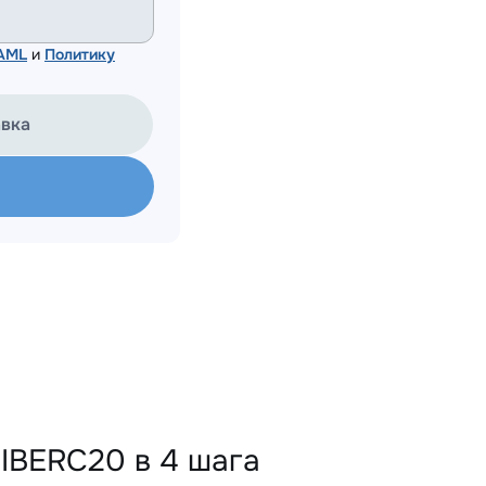
 AML
и
Политику
авка
IBERC20 в 4 шага