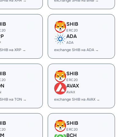
 SHIB на XMR →
exchange SHIB на BNB →
HIB
SHIB
C20
ERC20
RP
ADA
P
ADA
SHIB на XRP →
exchange SHIB на ADA →
HIB
SHIB
C20
ERC20
ON
AVAX
N
AVAX
 SHIB на TON →
exchange SHIB на AVAX →
HIB
SHIB
C20
ERC20
LM
BCH