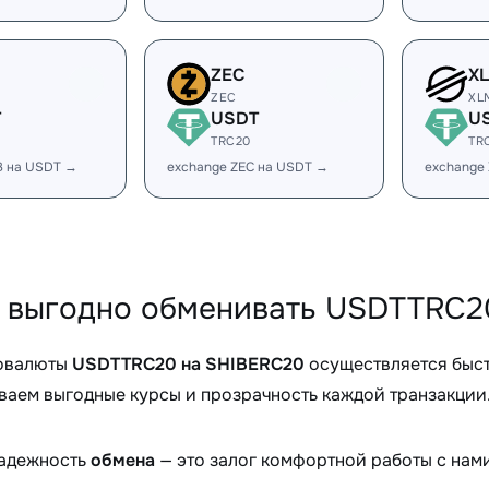
ZEC
X
ZEC
XL
T
USDT
U
TRC20
TR
B на USDT →
exchange ZEC на USDT →
exchange
 выгодно обменивать USDTTRC20
овалюты
USDTTRC20 на SHIBERC20
осуществляется быст
аем выгодные курсы и прозрачность каждой транзакции
надежность
обмена
— это залог комфортной работы с нами