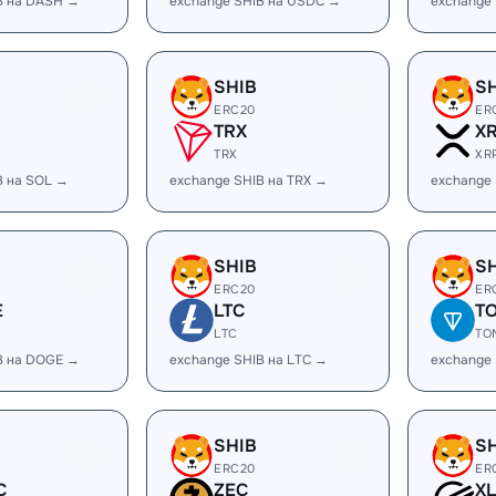
B на DASH →
exchange SHIB на USDC →
exchange
SHIB
S
ERC20
ER
TRX
X
TRX
XR
B на SOL →
exchange SHIB на TRX →
exchange 
SHIB
S
ERC20
ER
E
LTC
T
LTC
TO
B на DOGE →
exchange SHIB на LTC →
exchange
SHIB
S
ERC20
ER
C
ZEC
X