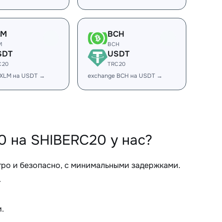
LM
BCH
M
BCH
SDT
USDT
C20
TRC20
 XLM на USDT →
exchange BCH на USDT →
 на SHIBERC20 у нас?
ро и безопасно, с минимальными задержками.
.
.