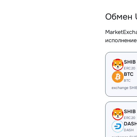
Обмен 
MarketExch
исполнение
SHIB
ERC20
BTC
BTC
exchange SHI
SHIB
ERC20
DAS
DASH