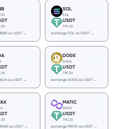
NB
SOL
P20
SOL
SDT
USDT
C20
TRC20
 BNB на USDT →
exchange SOL на USDT →
DA
DOGE
A
DOGE
SDT
USDT
C20
TRC20
 ADA на USDT →
exchange DOGE на USDT →
VAX
MATIC
AX
MATIC
SDT
USDT
C20
TRC20
 AVAX на USDT →
exchange MATIC на USDT →