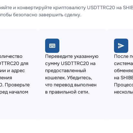
няйте и конвертируйте криптовалюту USDTTRC20 на SHIB
чтобы безопасно завершить сделку.
оличество
Переведите указанную
После 
DTTRC20 для
сумму USDTTRC20 на
система
ии и адрес
предоставленный
обменя
ления
кошелек. Убедитесь,
на SHIB
0. Проверьте
что перевод выполнен
Процесс
ред началом
в правильной сети.
несколь