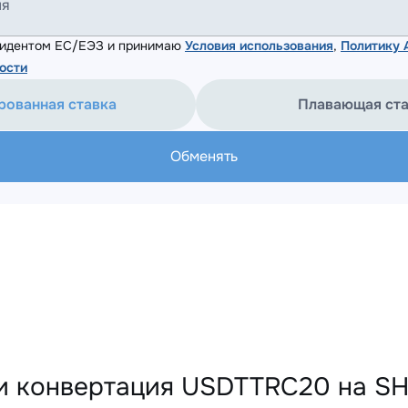
ля
езидентом ЕС/ЕЭЗ и принимаю
Условия использования
,
Политику
ости
рованная ставка
Плавающая ст
Обменять
и конвертация USDTTRC20 на SH