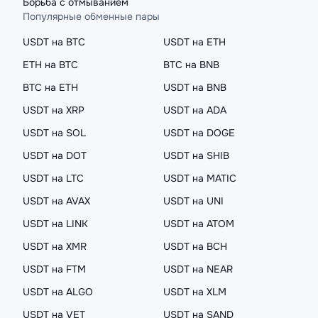
Борьба с отмыванием
Популярные обменные пары
USDT на BTC
USDT на ETH
ETH на BTC
BTC на BNB
BTC на ETH
USDT на BNB
USDT на XRP
USDT на ADA
USDT на SOL
USDT на DOGE
USDT на DOT
USDT на SHIB
USDT на LTC
USDT на MATIC
USDT на AVAX
USDT на UNI
USDT на LINK
USDT на ATOM
USDT на XMR
USDT на BCH
USDT на FTM
USDT на NEAR
USDT на ALGO
USDT на XLM
USDT на VET
USDT на SAND