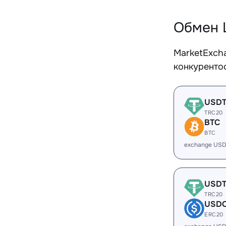
Обмен 
MarketExch
конкуренто
USD
TRC20
BTC
BTC
exchange USD
USD
TRC20
USD
ERC20