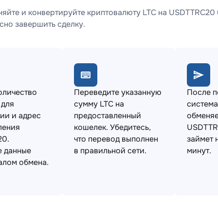
яйте и конвертируйте криптовалюту LTC на USDTTRC20 б
сно завершить сделку.
оличество
Переведите указанную
После 
 для
сумму LTC на
система
ии и адрес
предоставленный
обменяе
ления
кошелек. Убедитесь,
USDTTR
0.
что перевод выполнен
займет 
е данные
в правильной сети.
минут.
алом обмена.