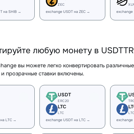
ZEC
XL
T на SHIB →
exchange USDT на ZEC →
exchange
тируйте любую монету в USDTT
change вы можете легко конвертировать различны
 и прозрачные ставки включены.
USDT
U
ERC20
TR
LTC
LT
LTC
LT
 на LTC →
exchange USDT на LTC →
exchange