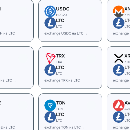
H
USDC
X
ERC20
XM
LTC
LT
LTC
LT
H на LTC →
exchange USDC на LTC →
exchange
TRX
X
TRX
XR
LTC
LT
LTC
LT
 на LTC →
exchange TRX на LTC →
exchange
E
TON
A
TON
AV
LTC
LT
LTC
LT
E на LTC →
exchange TON на LTC →
exchange 