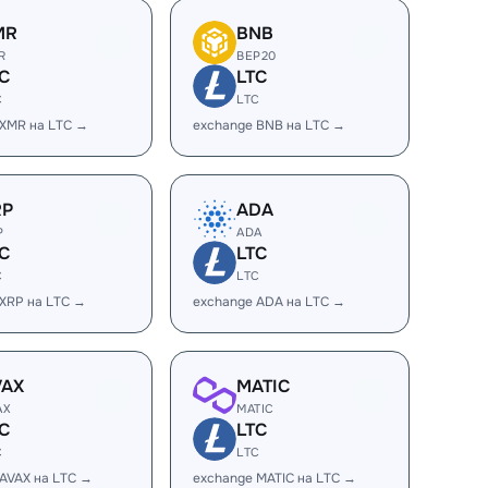
MR
BNB
R
BEP20
C
LTC
C
LTC
 XMR на LTC →
exchange BNB на LTC →
RP
ADA
P
ADA
C
LTC
C
LTC
 XRP на LTC →
exchange ADA на LTC →
VAX
MATIC
AX
MATIC
C
LTC
C
LTC
AVAX на LTC →
exchange MATIC на LTC →