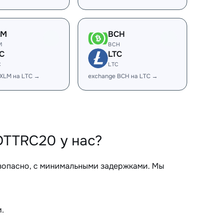
LM
BCH
M
BCH
C
LTC
C
LTC
 XLM на LTC →
exchange BCH на LTC →
DTTRC20 у нас?
зопасно, с минимальными задержками. Мы
.