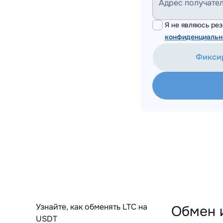
Адрес получате
Я не являюсь р
конфиденциальн
Фикси
Узнайте, как обменять LTC на
Обмен 
USDT