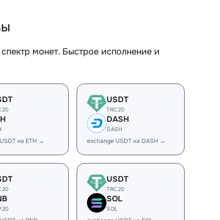
вы
спектр монет. Быстрое исполнение и
SDT
USDT
C20
TRC20
TH
DASH
H
DASH
 USDT на ETH →
exchange USDT на DASH →
SDT
USDT
C20
TRC20
NB
SOL
P20
SOL