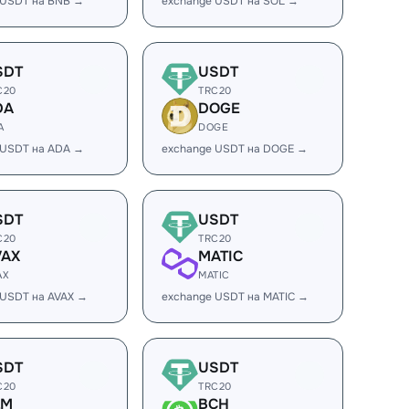
 USDT на BNB →
exchange USDT на SOL →
SDT
USDT
C20
TRC20
DA
DOGE
A
DOGE
 USDT на ADA →
exchange USDT на DOGE →
SDT
USDT
C20
TRC20
VAX
MATIC
AX
MATIC
 USDT на AVAX →
exchange USDT на MATIC →
SDT
USDT
C20
TRC20
LM
BCH