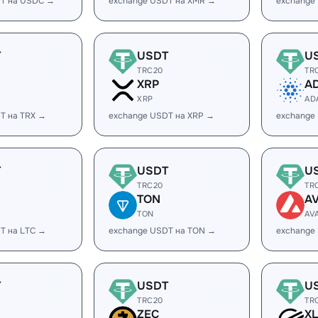
DT на USDC →
exchange USDT на XMR →
exchange
T
USDT
U
TRC20
TR
XRP
A
XRP
AD
T на TRX →
exchange USDT на XRP →
exchange
T
USDT
U
TRC20
TR
TON
A
TON
AV
T на LTC →
exchange USDT на TON →
exchange
T
USDT
U
TRC20
TR
ZEC
X