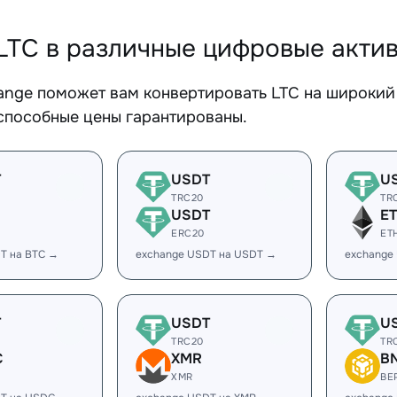
LTC в различные цифровые акти
ange поможет вам конвертировать LTC на широкий 
способные цены гарантированы.
T
USDT
U
TRC20
TR
USDT
E
ERC20
ET
T на BTC →
exchange USDT на USDT →
exchange
T
USDT
U
TRC20
TR
C
XMR
B
XMR
BE