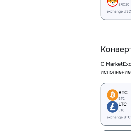
ERC20
exchange USD
Конвер
С MarketEx
исполнение
BTC
BTC
LTC
LTC
exchange BTC