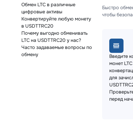
Обмен LTC в различные
Быстро обмен
цифровые активы
чтобы безопа
Конвертируйте любую монету
в USDTTRC20
Почему выгодно обменивать
LTC на USDTTRC20 у нас?
Часто задаваемые вопросы по
обмену
Введите к
монет LTC
конвертац
для зачис
USDTTRC2
Проверьт
перед нач