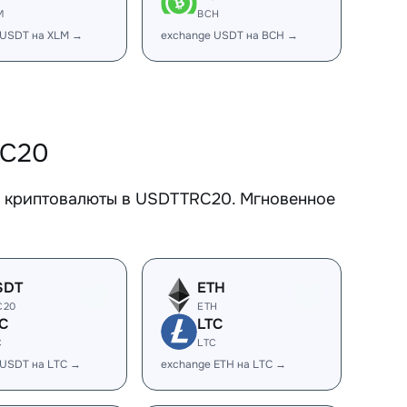
M
BCH
 USDT на XLM →
exchange USDT на BCH →
RC20
е криптовалюты в USDTTRC20. Мгновенное
SDT
ETH
C20
ETH
C
LTC
C
LTC
 USDT на LTC →
exchange ETH на LTC →