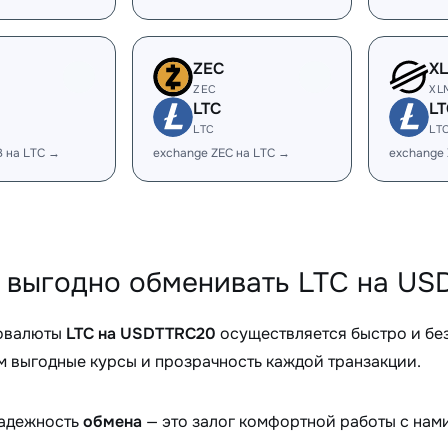
ZEC
X
ZEC
XL
LTC
LT
LTC
LT
B на LTC →
exchange ZEC на LTC →
exchange
 выгодно обменивать LTC на US
овалюты
LTC на USDTTRC20
осуществляется быстро и бе
 выгодные курсы и прозрачность каждой транзакции.
надежность
обмена
— это залог комфортной работы с нами