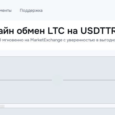
менты
Поддержка
айн обмен LTC на USDTT
лог
Telegram
мгновенно на MarketExchange с уверенностью в выгодно
ML
Онлайн помощь
PI