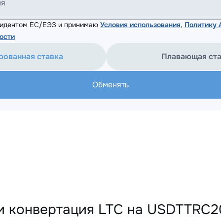
ля
езидентом ЕС/ЕЭЗ и принимаю
Условия использования
,
Политику
ости
рованная ставка
Плавающая ст
Обменять
и конвертация LTC на USDTTRC20