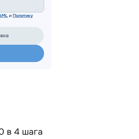
 AML
и
Политику
авка
 в 4 шага