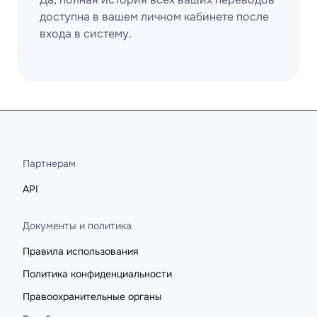
доступна в вашем личном кабинете после
входа в систему.
Партнерам
API
Документы и политика
Правила использования
Политика конфиденциальности
Правоохранительные органы