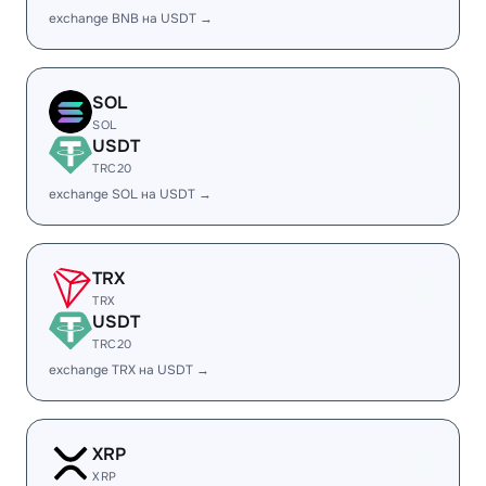
exchange BNB на USDT →
SOL
SOL
USDT
TRC20
exchange SOL на USDT →
TRX
TRX
USDT
TRC20
exchange TRX на USDT →
XRP
XRP