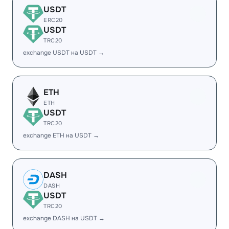
USDT
ERC20
USDT
TRC20
exchange USDT на USDT →
ETH
ETH
USDT
TRC20
exchange ETH на USDT →
DASH
DASH
USDT
TRC20
exchange DASH на USDT →