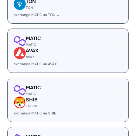
TON
TON
exchange MATIC на TON →
MATIC
MATIC
AVAX
AVAX
exchange MATIC на AVAX →
MATIC
MATIC
SHIB
ERC20
exchange MATIC на SHIB →