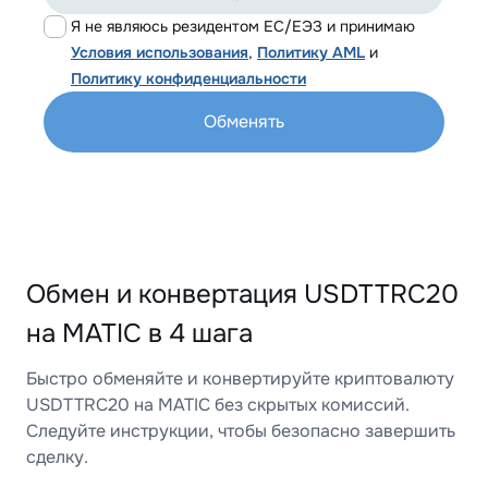
Я не являюсь резидентом ЕС/ЕЭЗ и принимаю
Условия использования
,
Политику AML
и
Политику конфиденциальности
Обменять
Обмен и конвертация USDTTRC20
на MATIC в 4 шага
Быстро обменяйте и конвертируйте криптовалюту
USDTTRC20 на MATIC без скрытых комиссий.
Следуйте инструкции, чтобы безопасно завершить
сделку.