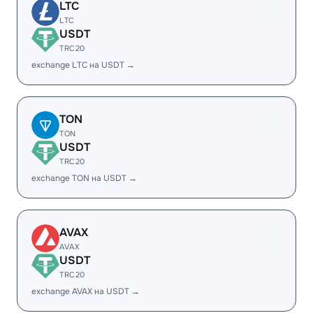
LTC
LTC
USDT
TRC20
exchange LTC на USDT →
TON
TON
USDT
TRC20
exchange TON на USDT →
AVAX
AVAX
USDT
TRC20
exchange AVAX на USDT →