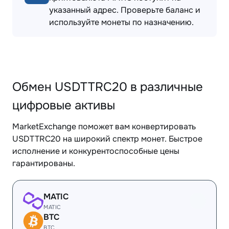
указанный адрес. Проверьте баланс и
используйте монеты по назначению.
Обмен USDTTRC20 в различные
цифровые активы
MarketExchange поможет вам конвертировать
USDTTRC20 на широкий спектр монет. Быстрое
исполнение и конкурентоспособные цены
гарантированы.
MATIC
MATIC
BTC
BTC