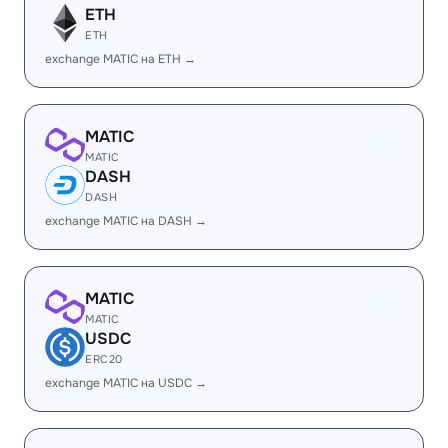
ETH
ETH
exchange MATIC на ETH →
MATIC
MATIC
DASH
DASH
exchange MATIC на DASH →
MATIC
MATIC
USDC
ERC20
exchange MATIC на USDC →