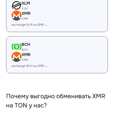
XLM
XLM
XMR
XMR
exchange XLM на XMR →
BCH
BCH
XMR
XMR
exchange BCH на XMR →
Почему выгодно обменивать XMR
на TON у нас?