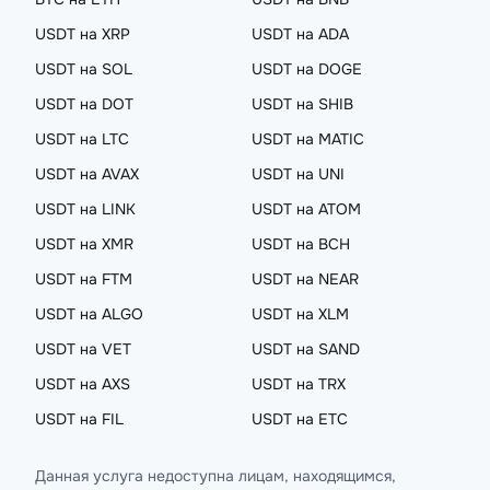
USDT на XRP
USDT на ADA
USDT на SOL
USDT на DOGE
USDT на DOT
USDT на SHIB
USDT на LTC
USDT на MATIC
USDT на AVAX
USDT на UNI
USDT на LINK
USDT на ATOM
USDT на XMR
USDT на BCH
USDT на FTM
USDT на NEAR
USDT на ALGO
USDT на XLM
USDT на VET
USDT на SAND
USDT на AXS
USDT на TRX
USDT на FIL
USDT на ETC
Данная услуга недоступна лицам, находящимся,