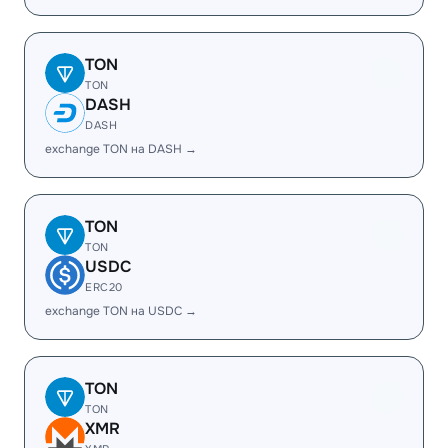
TON
TON
DASH
DASH
exchange TON на DASH →
TON
TON
USDC
ERC20
exchange TON на USDC →
TON
TON
XMR