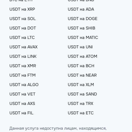
USDT на XRP
USDT на ADA
USDT на SOL
USDT на DOGE
USDT на DOT
USDT на SHIB
USDT на LTC
USDT на MATIC
USDT на AVAX
USDT на UNI
USDT на LINK
USDT на ATOM
USDT на XMR
USDT на BCH
USDT на FTM
USDT на NEAR
USDT на ALGO
USDT на XLM
USDT на VET
USDT на SAND
USDT на AXS
USDT на TRX
USDT на FIL
USDT на ETC
Данная услуга недоступна лицам, находящимся,