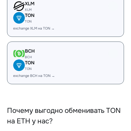
XLM
XLM
TON
TON
exchange XLM на TON →
BCH
BCH
TON
TON
exchange BCH на TON →
Почему выгодно обменивать TON
на ETH у нас?