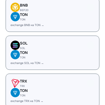
BNB
BEP20
TON
TON
exchange BNB на TON →
SOL
SOL
TON
TON
exchange SOL на TON →
TRX
TRX
TON
TON
exchange TRX на TON →