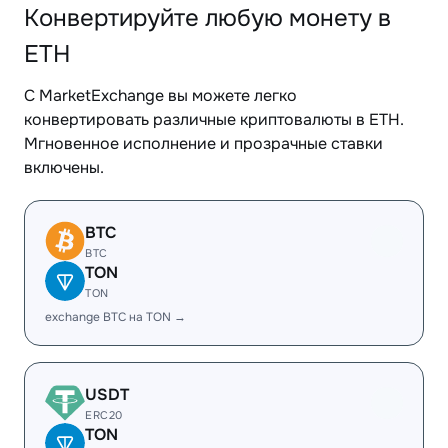
Конвертируйте любую монету в
ETH
С MarketExchange вы можете легко
конвертировать различные криптовалюты в ETH.
Мгновенное исполнение и прозрачные ставки
включены.
BTC
BTC
TON
TON
exchange BTC на TON →
USDT
ERC20
TON