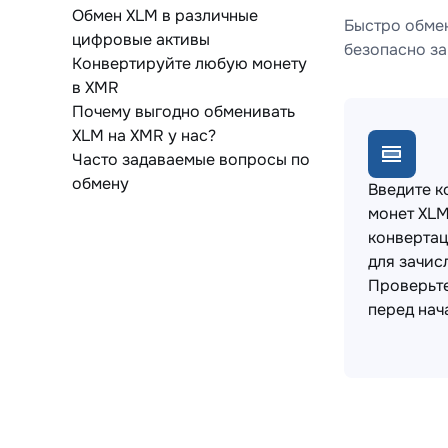
Обмен XLM в различные
Быстро обмен
цифровые активы
безопасно за
Конвертируйте любую монету
в XMR
Почему выгодно обменивать
XLM на XMR у нас?
Часто задаваемые вопросы по
обмену
Введите к
монет XLM
конвертац
для зачис
Проверьт
перед нач