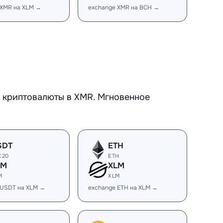
 XMR на XLM →
exchange XMR на BCH →
е криптовалюты в XMR. Мгновенное
SDT
ETH
C20
ETH
LM
XLM
M
XLM
 USDT на XLM →
exchange ETH на XLM →