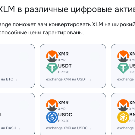
XLM в различные цифровые акти
ange поможет вам конвертировать XLM на широкий 
способные цены гарантированы.
XMR
X
XMR
XM
USDT
U
ERC20
TR
 на BTC →
exchange XMR на USDT →
exchange
XMR
X
XMR
XM
H
USDC
B
ERC20
BE
 на DASH →
exchange XMR на USDC →
exchange