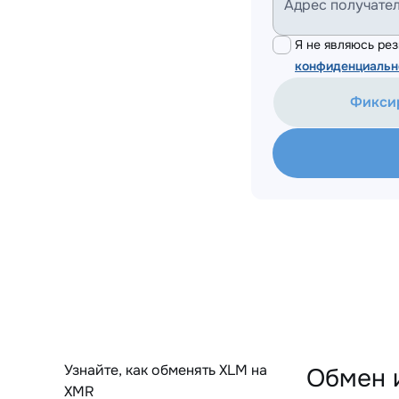
Адрес получате
Я не являюсь р
конфиденциальн
Фикси
Узнайте, как обменять XLM на
Обмен 
XMR