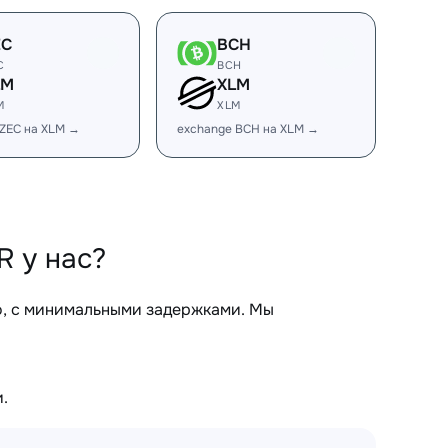
EC
BCH
C
BCH
LM
XLM
M
XLM
 ZEC на XLM →
exchange BCH на XLM →
 у нас?
о, с минимальными задержками. Мы
.