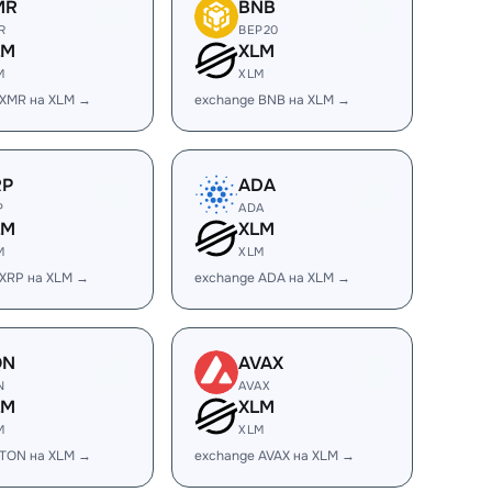
MR
BNB
R
BEP20
LM
XLM
M
XLM
 XMR на XLM →
exchange BNB на XLM →
RP
ADA
P
ADA
LM
XLM
M
XLM
 XRP на XLM →
exchange ADA на XLM →
ON
AVAX
N
AVAX
LM
XLM
M
XLM
 TON на XLM →
exchange AVAX на XLM →