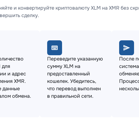
яйте и конвертируйте криптовалюту XLM на XMR без скр
вершить сделку.
оличество
Переведите указанную
После 
 для
сумму XLM на
система
ии и адрес
предоставленный
обменяе
ления XMR.
кошелек. Убедитесь,
Процесс
е данные
что перевод выполнен
несколь
алом обмена.
в правильной сети.