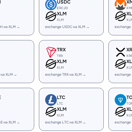
H
USDC
X
ERC20
XM
XLM
X
XLM
XL
H на XLM →
exchange USDC на XLM →
exchange
TRX
X
TRX
XR
XLM
X
XLM
XL
 на XLM →
exchange TRX на XLM →
exchange
E
LTC
T
LTC
TO
XLM
X
XLM
XL
E на XLM →
exchange LTC на XLM →
exchange