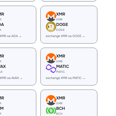
MR
XMR
R
XMR
DA
DOGE
A
DOGE
 XMR на ADA →
exchange XMR на DOGE →
MR
XMR
R
XMR
VAX
MATIC
AX
MATIC
 XMR на AVAX →
exchange XMR на MATIC →
MR
XMR
R
XMR
LM
BCH
M
BCH