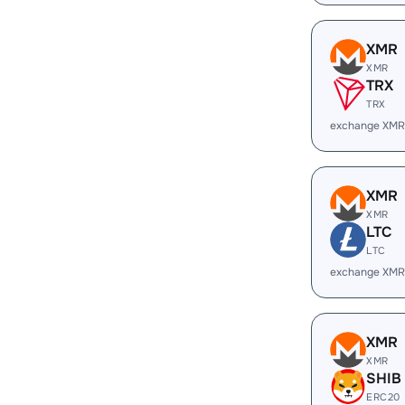
XMR
XMR
TRX
TRX
exchange XMR
XMR
XMR
LTC
LTC
exchange XMR
XMR
XMR
SHIB
ERC20