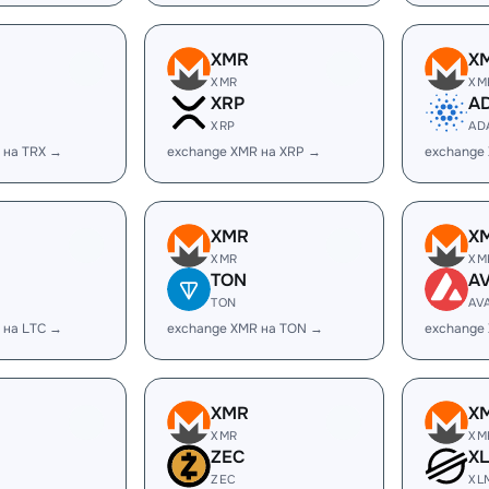
XMR
X
XMR
XM
XRP
A
XRP
AD
 на TRX →
exchange XMR на XRP →
exchange
XMR
X
XMR
XM
TON
A
TON
AV
 на LTC →
exchange XMR на TON →
exchange
XMR
X
XMR
XM
ZEC
X
ZEC
XL