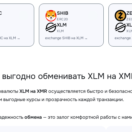
C
SHIB
Z
ERC20
ZE
XLM
X
XLM
XL
IC на XLM →
exchange SHIB на XLM →
exchange
 выгодно обменивать XLM на XMR
овалюты
XLM на XMR
осуществляется быстро и безопасн
 выгодные курсы и прозрачность каждой транзакции.
надежность
обмена
— это залог комфортной работы с нами