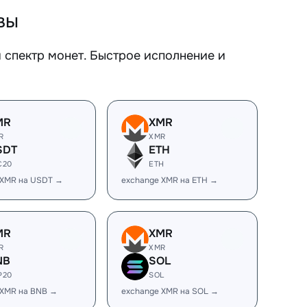
вы
спектр монет. Быстрое исполнение и
MR
XMR
R
XMR
SDT
ETH
C20
ETH
 XMR на USDT →
exchange XMR на ETH →
MR
XMR
R
XMR
NB
SOL
P20
SOL
 XMR на BNB →
exchange XMR на SOL →