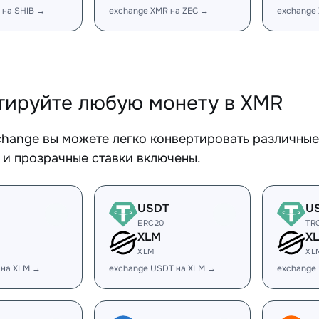
 на SHIB →
exchange XMR на ZEC →
exchange
тируйте любую монету в XMR
change вы можете легко конвертировать различны
 и прозрачные ставки включены.
USDT
U
ERC20
TR
XLM
X
XLM
XL
 на XLM →
exchange USDT на XLM →
exchange