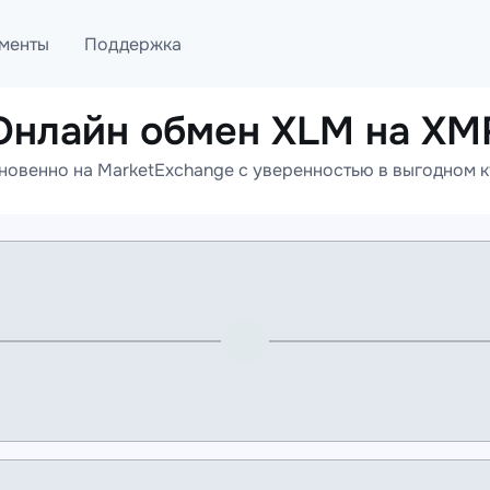
менты
Поддержка
Онлайн обмен XLM на XM
лог
Telegram
овенно на MarketExchange с уверенностью в выгодном к
ML
Онлайн помощь
PI