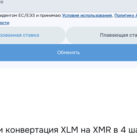
ля
езидентом ЕС/ЕЭЗ и принимаю
Условия использования
,
Политику
ости
рованная ставка
Плавающая ст
Обменять
и конвертация XLM на XMR в 4 ш