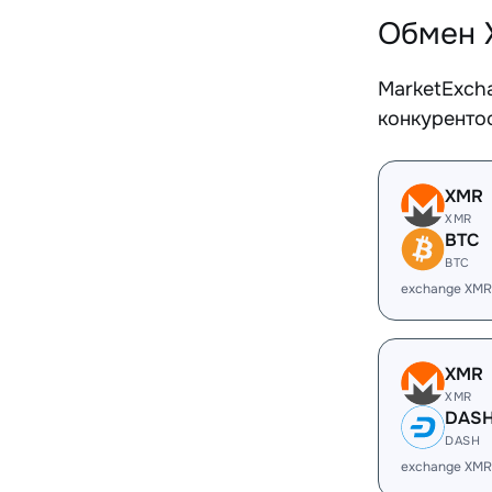
Обмен 
MarketExch
конкуренто
XMR
XMR
BTC
BTC
exchange XMR
XMR
XMR
DAS
DASH
exchange XMR