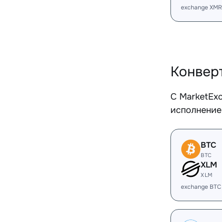
exchange XMR
Конвер
С MarketEx
исполнение
BTC
BTC
XLM
XLM
exchange BTC