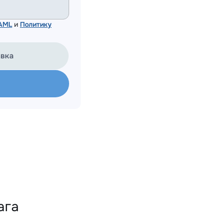
 AML
и
Политику
авка
ага