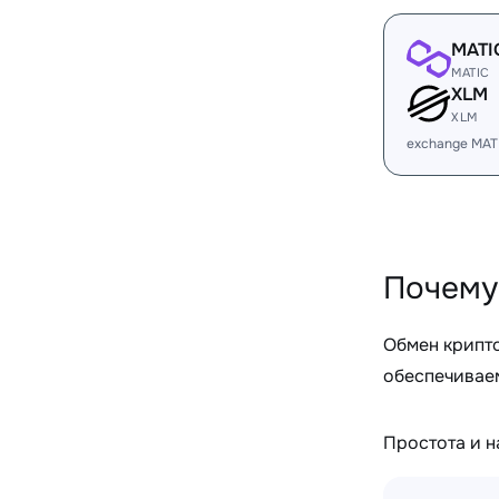
MATI
MATIC
XLM
XLM
exchange MAT
Почему
Обмен крипт
обеспечиваем
Простота и 