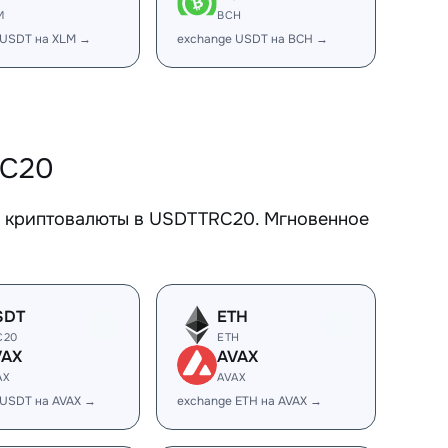
M
BCH
 USDT на XLM →
exchange USDT на BCH →
RC20
е криптовалюты в USDTTRC20. Мгновенное
SDT
ETH
C20
ETH
VAX
AVAX
AX
AVAX
 USDT на AVAX →
exchange ETH на AVAX →