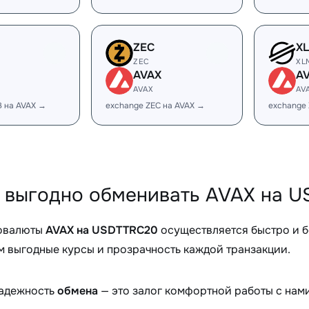
ZEC
X
ZEC
XL
AVAX
A
AVAX
AV
B на AVAX →
exchange ZEC на AVAX →
exchange
 выгодно обменивать AVAX на U
овалюты
AVAX на USDTTRC20
осуществляется быстро и 
 выгодные курсы и прозрачность каждой транзакции.
надежность
обмена
— это залог комфортной работы с нами