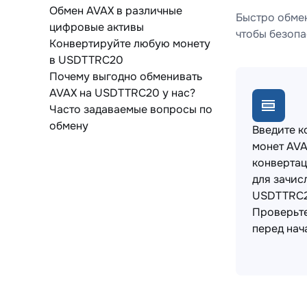
Обмен AVAX в различные
Быстро обмен
цифровые активы
чтобы безопа
Конвертируйте любую монету
в USDTTRC20
Почему выгодно обменивать
AVAX на USDTTRC20 у нас?
Часто задаваемые вопросы по
обмену
Введите к
монет AVA
конвертац
для зачис
USDTTRC2
Проверьт
перед нач