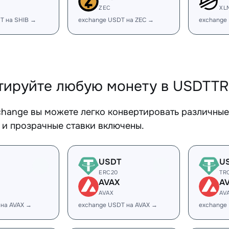
ZEC
XL
T на SHIB →
exchange USDT на ZEC →
exchange
тируйте любую монету в USDTT
change вы можете легко конвертировать различны
 и прозрачные ставки включены.
USDT
U
ERC20
TR
AVAX
A
AVAX
AV
 на AVAX →
exchange USDT на AVAX →
exchange