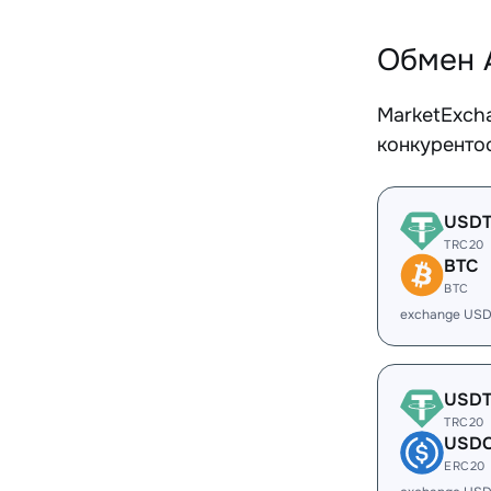
Обмен 
MarketExch
конкуренто
USD
TRC20
BTC
BTC
exchange USD
USD
TRC20
USD
ERC20