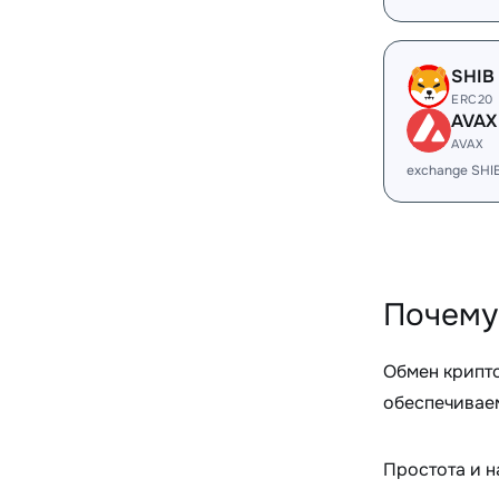
SHIB
ERC20
AVAX
AVAX
exchange SHI
Почему
Обмен крипт
обеспечиваем
Простота и 