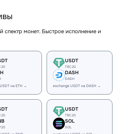
ивы
 спектр монет. Быстрое исполнение и
SDT
USDT
C20
TRC20
TH
DASH
H
DASH
 USDT на ETH →
exchange USDT на DASH →
SDT
USDT
C20
TRC20
NB
SOL
P20
SOL