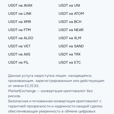
USDT на AVAX
USDT на UNI
USDT на LINK
USDT на ATOM
USDT на XMR
USDT на BCH
USDT на FTM
USDT на NEAR
USDT на ALGO
USDT на XLM
USDT на VET
USDT на SAND
USDT на AXS
USDT на TRX
USDT на FIL
USDT на ETC
Данная услуга недоступна лицам, находящимся,
проживающим, зарегистрированным или действующим
от имени ЕС/ЕЭЗ.
MarketExchange — конвертация криптовалют без
рисков.
Безопасная и мгновенная конвертация криптовалют с
гарантией прозрачности и надежности каждой сделки,
обеспечивающая уверенность в обмене цифровых