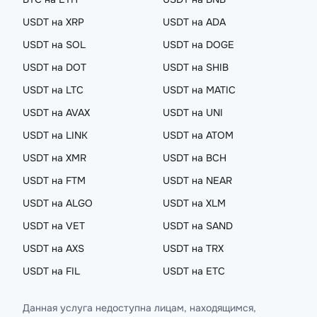
USDT на XRP
USDT на ADA
USDT на SOL
USDT на DOGE
USDT на DOT
USDT на SHIB
USDT на LTC
USDT на MATIC
USDT на AVAX
USDT на UNI
USDT на LINK
USDT на ATOM
USDT на XMR
USDT на BCH
USDT на FTM
USDT на NEAR
USDT на ALGO
USDT на XLM
USDT на VET
USDT на SAND
USDT на AXS
USDT на TRX
USDT на FIL
USDT на ETC
Данная услуга недоступна лицам, находящимся,