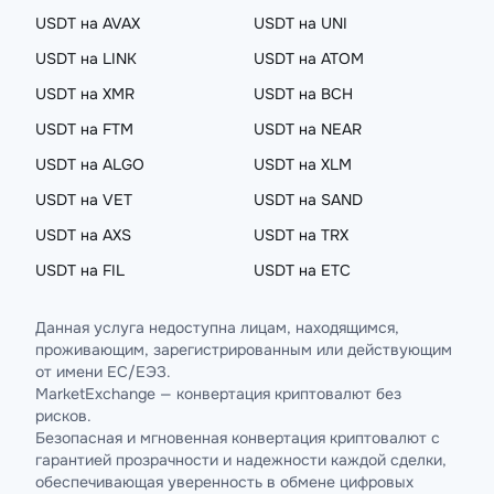
USDT на AVAX
USDT на UNI
USDT на LINK
USDT на ATOM
USDT на XMR
USDT на BCH
USDT на FTM
USDT на NEAR
USDT на ALGO
USDT на XLM
USDT на VET
USDT на SAND
USDT на AXS
USDT на TRX
USDT на FIL
USDT на ETC
Данная услуга недоступна лицам, находящимся,
проживающим, зарегистрированным или действующим
от имени ЕС/ЕЭЗ.
MarketExchange — конвертация криптовалют без
рисков.
Безопасная и мгновенная конвертация криптовалют с
гарантией прозрачности и надежности каждой сделки,
обеспечивающая уверенность в обмене цифровых