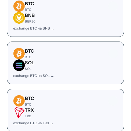
BTC
BTC
BNB
BEP20
exchange BTC на BNB →
BTC
BTC
SOL
SOL
exchange BTC на SOL →
BTC
BTC
TRX
TRX
exchange BTC на TRX →