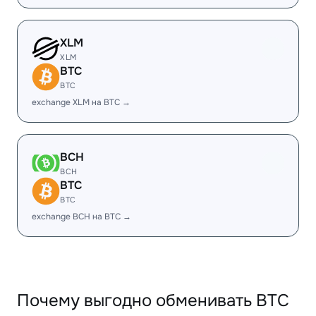
XLM
XLM
BTC
BTC
exchange XLM на BTC →
BCH
BCH
BTC
BTC
exchange BCH на BTC →
Почему выгодно обменивать BTC