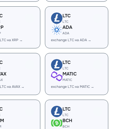
C
LTC
C
LTC
RP
ADA
P
ADA
 LTC на XRP →
exchange LTC на ADA →
C
LTC
C
LTC
VAX
MATIC
AX
MATIC
LTC на AVAX →
exchange LTC на MATIC →
C
LTC
C
LTC
LM
BCH
M
BCH