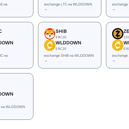
E на
exchange LTC на WLDDOWN
exchang
→
→
C
SHIB
Z
ERC20
ZE
DOWN
WLDDOWN
W
ERC20
ER
IC на
exchange SHIB на WLDDOWN
exchange
→
→
DOWN
H на WLDDOWN