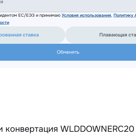
ля
езидентом ЕС/ЕЭЗ и принимаю
Условия использования
,
Политику
ости
рованная ставка
Плавающая ст
Обменять
и конвертация WLDDOWNERC20 н