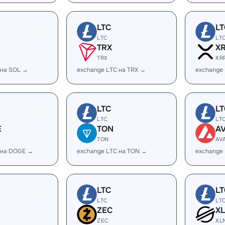
LTC
LT
LTC
LT
TRX
X
TRX
XR
 на SOL →
exchange LTC на TRX →
exchange
LTC
LT
LTC
LT
E
TON
A
TON
AV
 на DOGE →
exchange LTC на TON →
exchange 
LTC
LT
LTC
LT
ZEC
X
ZEC
XL