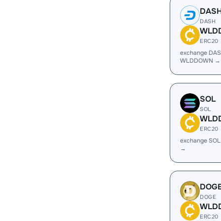
DAS
DASH
WLD
ERC20
exchange DAS
WLDDOWN →
SOL
SOL
WLD
ERC20
exchange SO
→
DOG
DOGE
WLD
ERC20