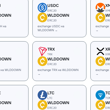
H
USDC
X
ERC20
XM
DOWN
WLDDOWN
W
ERC20
ER
H на
exchange USDC на
exchang
WLDDOWN →
→
TRX
X
TRX
XR
DOWN
WLDDOWN
W
ERC20
ER
L на WLDDOWN
exchange TRX на WLDDOWN
exchange
→
→
E
LTC
T
LTC
TO
DOWN
WLDDOWN
W
ERC20
ER