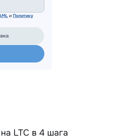
 AML
и
Политику
авка
а LTC в 4 шага