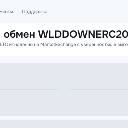
менты
Поддержка
н обмен WLDDOWNERC20 
лог
Telegram
 мгновенно на MarketExchange с уверенностью в выгод
ML
Онлайн помощь
PI