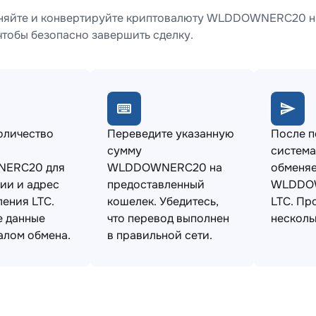
няйте и конвертируйте криптовалюту WLDDOWNERC20 на 
чтобы безопасно завершить сделку.
оличество
Переведите указанную
После 
сумму
система
ERC20 для
WLDDOWNERC20 на
обменяе
ии и адрес
предоставленный
WLDDO
ления LTC.
кошелек. Убедитесь,
LTC. Пр
е данные
что перевод выполнен
несколь
алом обмена.
в правильной сети.