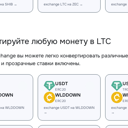
 на SHIB →
exchange LTC на ZEC →
exchange
тируйте любую монету в LTC
change вы можете легко конвертировать различные
 и прозрачные ставки включены.
USDT
U
ERC20
TR
DOWN
WLDDOWN
W
ERC20
ER
C на WLDDOWN
exchange USDT на WLDDOWN
exchang
→
→