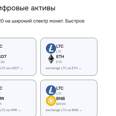
фровые активы
 на широкий спектр монет. Быстрое
C
LTC
C
LTC
SDT
ETH
C20
ETH
 LTC на USDT →
exchange LTC на ETH →
C
LTC
C
LTC
MR
BNB
R
BEP20
 LTC на XMR →
exchange LTC на BNB →