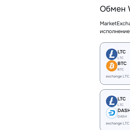
Обмен 
MarketExch
исполнение
LTC
LTC
BTC
BTC
exchange LTC
LTC
LTC
DAS
DASH
exchange LTC