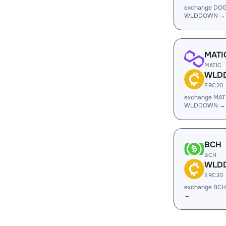
exchange DOG
WLDDOWN →
MATI
MATIC
WLD
ERC20
exchange MAT
WLDDOWN →
BCH
BCH
WLD
ERC20
exchange BC
→