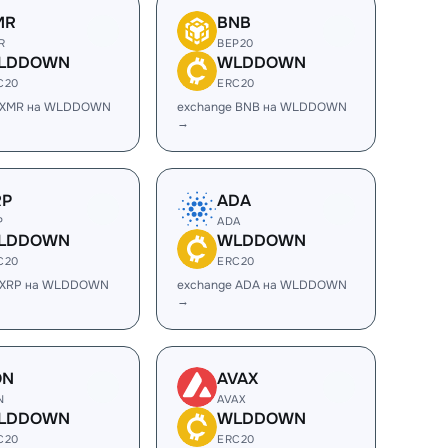
MR
BNB
R
BEP20
LDDOWN
WLDDOWN
C20
ERC20
e XMR на WLDDOWN
exchange BNB на WLDDOWN
→
RP
ADA
P
ADA
LDDOWN
WLDDOWN
C20
ERC20
 XRP на WLDDOWN
exchange ADA на WLDDOWN
→
ON
AVAX
N
AVAX
LDDOWN
WLDDOWN
C20
ERC20