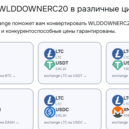
WLDDOWNERC20 в различные ци
ange поможет вам конвертировать WLDDOWNERC20
 и конкурентоспособные цены гарантированы.
LTC
LT
LTC
LT
USDT
U
ERC20
TR
 на BTC →
exchange LTC на USDT →
exchange
LTC
LT
LTC
LT
H
USDC
X
ERC20
XM
 на DASH →
exchange LTC на USDC →
exchange