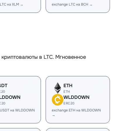
 LTC на XLM →
exchange LTC на BCH →
 криптовалюты в LTC. Мгновенное
SDT
ETH
C20
ETH
LDDOWN
WLDDOWN
C20
ERC20
e USDT на WLDDOWN
exchange ETH на WLDDOWN
→