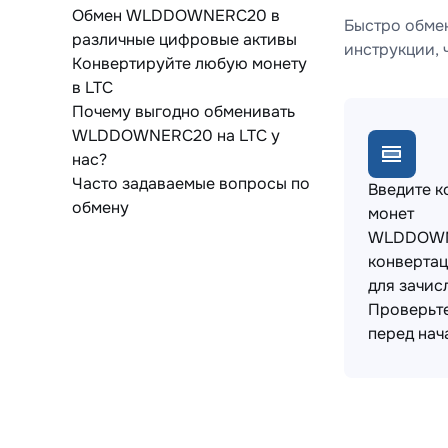
Обмен WLDDOWNERC20 в
Быстро обме
различные цифровые активы
инструкции, 
Конвертируйте любую монету
в LTC
Почему выгодно обменивать
WLDDOWNERC20 на LTC у
нас?
Часто задаваемые вопросы по
Введите к
обмену
монет
WLDDOWN
конвертац
для зачис
Проверьт
перед нач