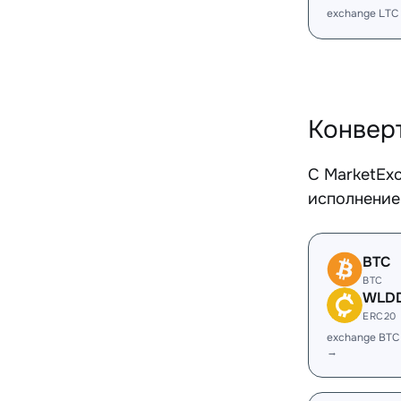
exchange LTC
Конвер
С MarketEx
исполнение
BTC
BTC
WLD
ERC20
exchange BT
→