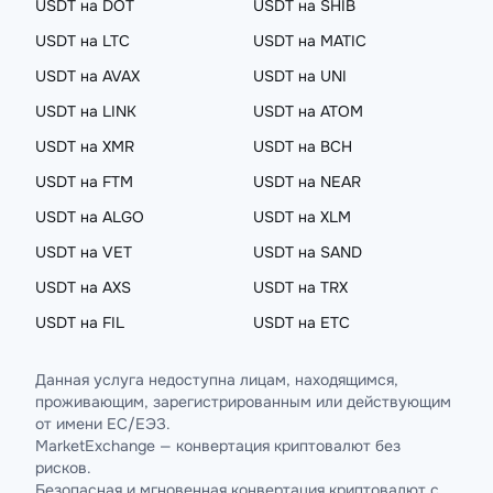
USDT на DOT
USDT на SHIB
USDT на LTC
USDT на MATIC
USDT на AVAX
USDT на UNI
USDT на LINK
USDT на ATOM
USDT на XMR
USDT на BCH
USDT на FTM
USDT на NEAR
USDT на ALGO
USDT на XLM
USDT на VET
USDT на SAND
USDT на AXS
USDT на TRX
USDT на FIL
USDT на ETC
Данная услуга недоступна лицам, находящимся,
проживающим, зарегистрированным или действующим
от имени ЕС/ЕЭЗ.
MarketExchange — конвертация криптовалют без
рисков.
Безопасная и мгновенная конвертация криптовалют с