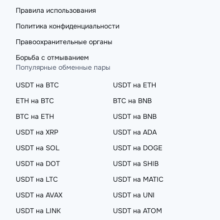
Правила использования
Политика конфиденциальности
Правоохранительные органы
Борьба с отмыванием
Популярные обменные пары
USDT на BTC
USDT на ETH
ETH на BTC
BTC на BNB
BTC на ETH
USDT на BNB
USDT на XRP
USDT на ADA
USDT на SOL
USDT на DOGE
USDT на DOT
USDT на SHIB
USDT на LTC
USDT на MATIC
USDT на AVAX
USDT на UNI
USDT на LINK
USDT на ATOM