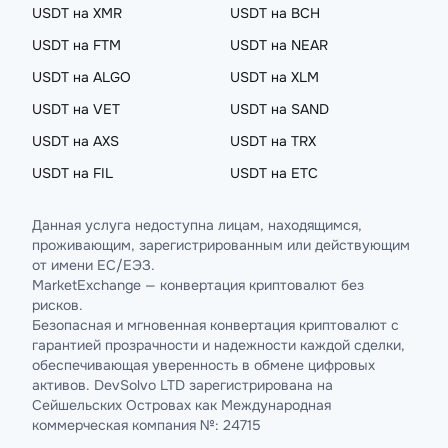
USDT на XMR
USDT на BCH
USDT на FTM
USDT на NEAR
USDT на ALGO
USDT на XLM
USDT на VET
USDT на SAND
USDT на AXS
USDT на TRX
USDT на FIL
USDT на ETC
Данная услуга недоступна лицам, находящимся,
проживающим, зарегистрированным или действующим
от имени ЕС/ЕЭЗ.
MarketExchange — конвертация криптовалют без
рисков.
Безопасная и мгновенная конвертация криптовалют с
гарантией прозрачности и надежности каждой сделки,
обеспечивающая уверенность в обмене цифровых
активов. DevSolvo LTD зарегистрирована на
Сейшельских Островах как Международная
коммерческая компания №: 24715