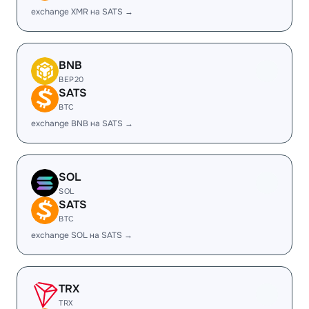
exchange XMR на SATS →
BNB
BEP20
SATS
BTC
exchange BNB на SATS →
SOL
SOL
SATS
BTC
exchange SOL на SATS →
TRX
TRX