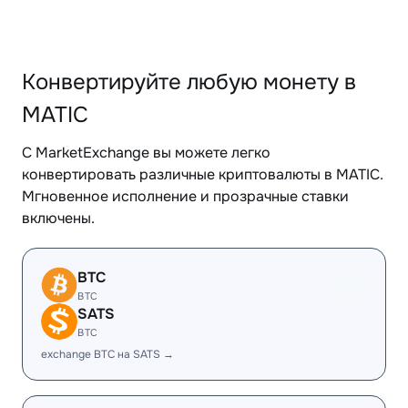
Конвертируйте любую монету в
MATIC
С MarketExchange вы можете легко
конвертировать различные криптовалюты в MATIC.
Мгновенное исполнение и прозрачные ставки
включены.
BTC
BTC
SATS
BTC
exchange BTC на SATS →