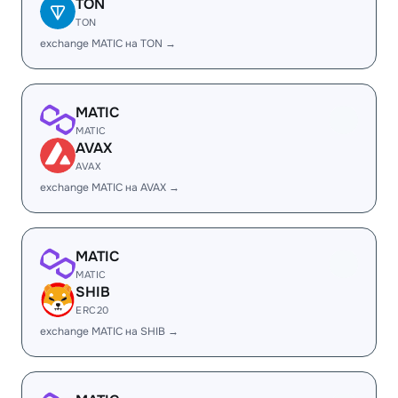
TON
TON
exchange MATIC на TON →
MATIC
MATIC
AVAX
AVAX
exchange MATIC на AVAX →
MATIC
MATIC
SHIB
ERC20
exchange MATIC на SHIB →