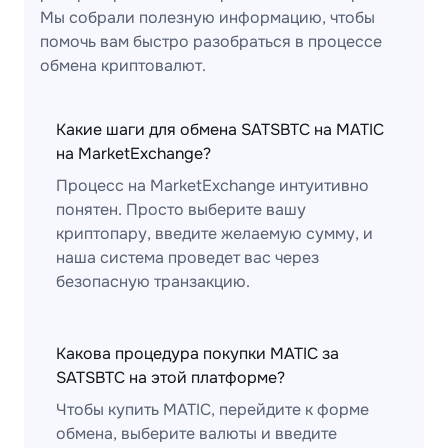
Мы собрали полезную информацию, чтобы
помочь вам быстро разобраться в процессе
обмена криптовалют.
Какие шаги для обмена SATSBTC на MATIC
на MarketExchange?
Процесс на MarketExchange интуитивно
понятен. Просто выберите вашу
криптопару, введите желаемую сумму, и
наша система проведет вас через
безопасную транзакцию.
Какова процедура покупки MATIC за
SATSBTC на этой платформе?
Чтобы купить MATIC, перейдите к форме
обмена, выберите валюты и введите