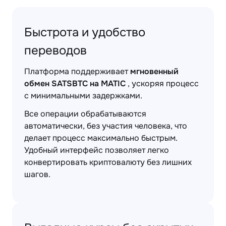
Быстрота и удобство
переводов
Платформа поддерживает
мгновенный
обмен SATSBTC на MATIC
, ускоряя процесс
с минимальными задержками.
Все операции обрабатываются
автоматически, без участия человека, что
делает процесс максимально быстрым.
Удобный интерфейс позволяет легко
конвертировать криптовалюту без лишних
шагов.