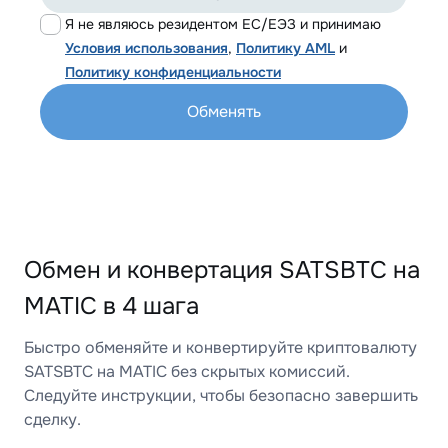
Я не являюсь резидентом ЕС/ЕЭЗ и принимаю
Условия использования
,
Политику AML
и
Политику конфиденциальности
Обменять
Обмен и конвертация SATSBTC на
MATIC в 4 шага
Быстро обменяйте и конвертируйте криптовалюту
SATSBTC на MATIC без скрытых комиссий.
Следуйте инструкции, чтобы безопасно завершить
сделку.