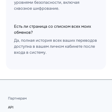
уровнями безопасности, включая
сквозное шифрование.
Есть ли страница со списком всех моих
обменов?
Да, полная история всех ваших переводов
доступна в вашем личном кабинете после
входа в систему.
Партнерам
API