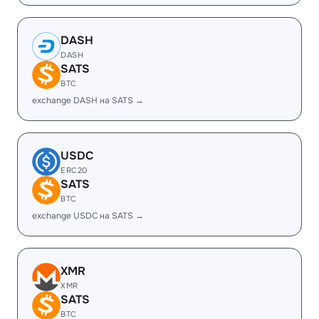
DASH
DASH
SATS
BTC
exchange DASH на SATS →
USDC
ERC20
SATS
BTC
exchange USDC на SATS →
XMR
XMR
SATS
BTC