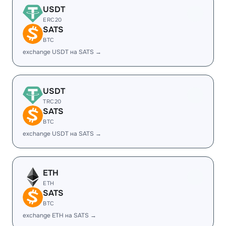
USDT
ERC20
SATS
BTC
exchange USDT на SATS →
USDT
TRC20
SATS
BTC
exchange USDT на SATS →
ETH
ETH
SATS
BTC
exchange ETH на SATS →