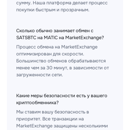
сумму. Наша платформа делает процесс
покупки быстрым и прозрачным.
Сколько обычно занимает обмен с
SATSBTC на MATIC на MarketExchange?
Процесс обмена на MarketExchange
оптимизирован для скорости.
Большинство обменов обрабатываются
менее чем за 30 минут, в зависимости от
загруженности сети.
Какие меры безопасности есть у вашего
криптообменника?
Мы ставим вашу безопасность в
приоритет. Все транзакции на
MarketExchange защищены несколькими