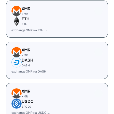
XMR
XMR
ETH
ETH
exchange XMR на ETH →
XMR
XMR
DASH
DASH
exchange XMR на DASH →
XMR
XMR
USDC
ERC20
exchange XMR на USDC →