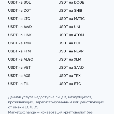
USDT на SOL
USDT на DOGE
USDT на DOT
USDT на SHIB
USDT на LTC
USDT на MATIC
USDT на AVAX
USDT на UNI
USDT на LINK
USDT на ATOM
USDT на XMR
USDT на BCH
USDT на FTM
USDT на NEAR
USDT на ALGO
USDT на XLM
USDT на VET
USDT на SAND
USDT на AXS
USDT на TRX
USDT на FIL
USDT на ETC
Данная услуга недоступна лицам, находящимся,
проживающим, зарегистрированным или действующим
от имени ЕС/ЕЭЗ.
MarketExchange — конвертация криптовалют без