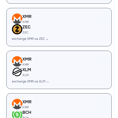
XMR
XMR
ZEC
ZEC
exchange XMR на ZEC →
XMR
XMR
XLM
XLM
exchange XMR на XLM →
XMR
XMR
BCH
BCH