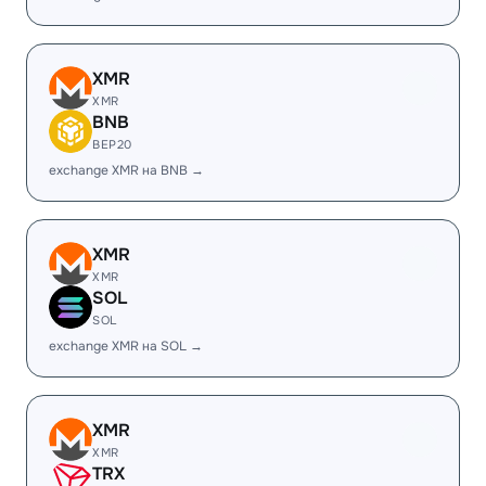
XMR
XMR
BNB
BEP20
exchange XMR на BNB →
XMR
XMR
SOL
SOL
exchange XMR на SOL →
XMR
XMR
TRX