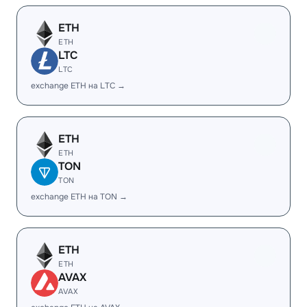
ETH
ETH
LTC
LTC
exchange ETH на LTC →
ETH
ETH
TON
TON
exchange ETH на TON →
ETH
ETH
AVAX
AVAX