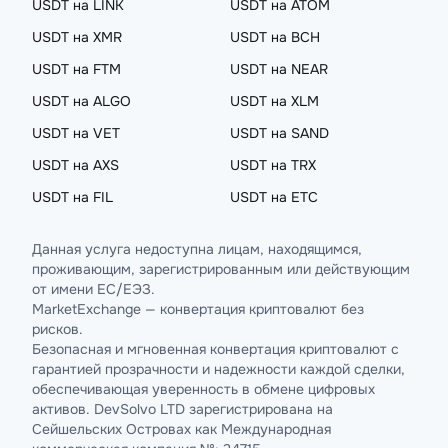
USDT на LINK
USDT на ATOM
USDT на XMR
USDT на BCH
USDT на FTM
USDT на NEAR
USDT на ALGO
USDT на XLM
USDT на VET
USDT на SAND
USDT на AXS
USDT на TRX
USDT на FIL
USDT на ETC
Данная услуга недоступна лицам, находящимся,
проживающим, зарегистрированным или действующим
от имени ЕС/ЕЭЗ.
MarketExchange — конвертация криптовалют без
рисков.
Безопасная и мгновенная конвертация криптовалют с
гарантией прозрачности и надежности каждой сделки,
обеспечивающая уверенность в обмене цифровых
активов. DevSolvo LTD зарегистрирована на
Сейшельских Островах как Международная