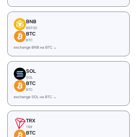
BNB
BEP20
BTC
BTC
exchange BNB на BTC →
SOL
SOL
BTC
BTC
exchange SOL на BTC →
TRX
TRX
BTC