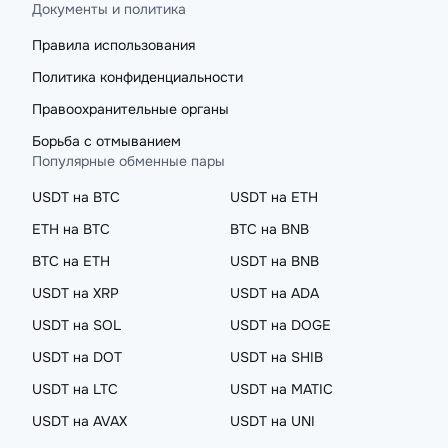
Документы и политика
Правила использования
Политика конфиденциальности
Правоохранительные органы
Борьба с отмыванием
Популярные обменные пары
USDT на BTC
USDT на ETH
ETH на BTC
BTC на BNB
BTC на ETH
USDT на BNB
USDT на XRP
USDT на ADA
USDT на SOL
USDT на DOGE
USDT на DOT
USDT на SHIB
USDT на LTC
USDT на MATIC
USDT на AVAX
USDT на UNI