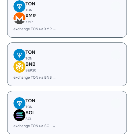
TON
TON
XMR
XMR
exchange TON на XMR →
TON
TON
BNB
BEP20
exchange TON на BNB →
TON
TON
SOL
SOL
exchange TON на SOL →