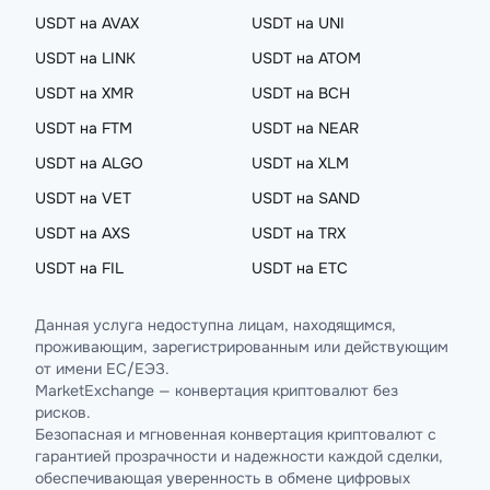
USDT на AVAX
USDT на UNI
USDT на LINK
USDT на ATOM
USDT на XMR
USDT на BCH
USDT на FTM
USDT на NEAR
USDT на ALGO
USDT на XLM
USDT на VET
USDT на SAND
USDT на AXS
USDT на TRX
USDT на FIL
USDT на ETC
Данная услуга недоступна лицам, находящимся,
проживающим, зарегистрированным или действующим
от имени ЕС/ЕЭЗ.
MarketExchange — конвертация криптовалют без
рисков.
Безопасная и мгновенная конвертация криптовалют с
гарантией прозрачности и надежности каждой сделки,
обеспечивающая уверенность в обмене цифровых