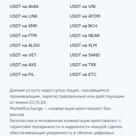
USDT на AVAX
USDT на UNI
USDT на LINK
USDT на ATOM
USDT на XMR
USDT на BCH
USDT на FTM
USDT на NEAR
USDT на ALGO
USDT на XLM
USDT на VET
USDT на SAND
USDT на AXS
USDT на TRX
USDT на FIL
USDT на ETC
Данная услуга недоступна лицам, находящимся,
проживающим, зарегистрированным или действующим
от имени ЕС/ЕЭЗ.
MarketExchange — конвертация криптовалют без
рисков.
Безопасная и мгновенная конвертация криптовалют с
гарантией прозрачности и надежности каждой сделки,
обеспечивающая уверенность в обмене цифровых