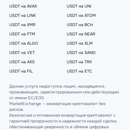
USDT на AVAX
USDT на UNI
USDT на LINK
USDT на ATOM
USDT на XMR
USDT на BCH
USDT на FTM
USDT на NEAR
USDT на ALGO
USDT на XLM
USDT на VET
USDT на SAND
USDT на AXS
USDT на TRX
USDT на FIL
USDT на ETC
Данная услуга недоступна лицам, находящимся,
проживающим, зарегистрированным или действующим
от имени ЕС/ЕЭЗ.
MarketExchange — конвертация криптовалют без
рисков.
Безопасная и мгновенная конвертация криптовалют с
гарантией прозрачности и надежности каждой сделки,
обеспечивающая уверенность в обмене цифровых