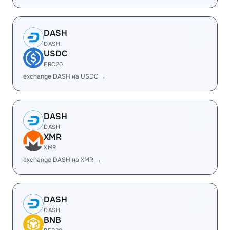
DASH
DASH
USDC
ERC20
exchange DASH на USDC →
DASH
DASH
XMR
XMR
exchange DASH на XMR →
DASH
DASH
BNB