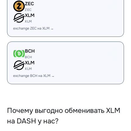
ZEC
ZEC
XLM
XLM
exchange ZEC на XLM →
BCH
BCH
XLM
XLM
exchange BCH на XLM →
Почему выгодно обменивать XLM
на DASH у нас?