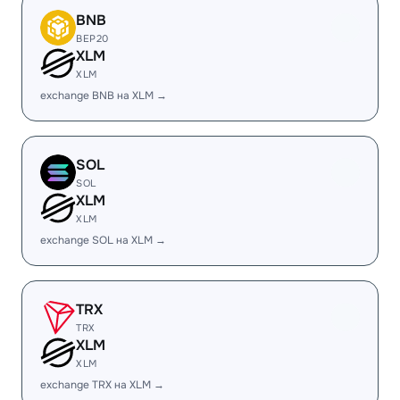
BNB
BEP20
XLM
XLM
exchange BNB на XLM →
SOL
SOL
XLM
XLM
exchange SOL на XLM →
TRX
TRX
XLM
XLM
exchange TRX на XLM →