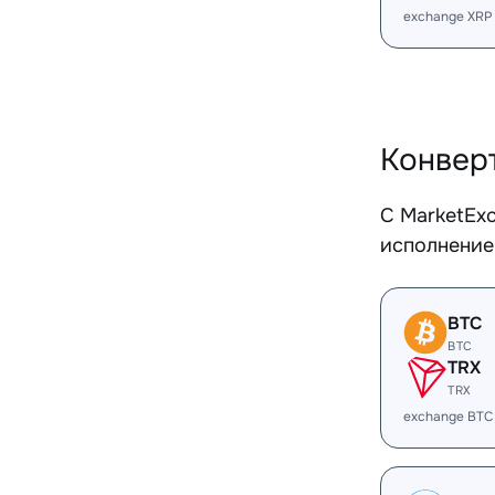
exchange XRP
Конвер
С MarketEx
исполнение
BTC
BTC
TRX
TRX
exchange BTC