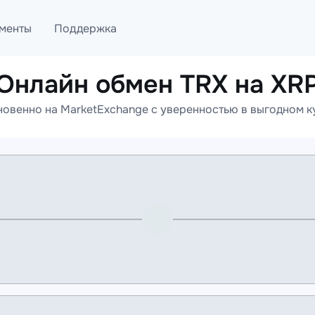
менты
Поддержка
Онлайн обмен TRX на XR
лог
Telegram
овенно на MarketExchange с уверенностью в выгодном к
ML
Онлайн помощь
PI