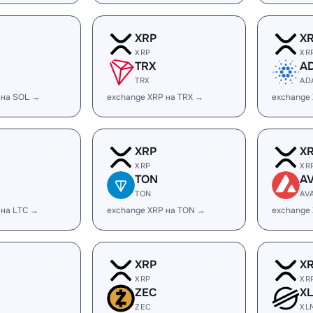
XRP
X
XRP
XR
TRX
A
TRX
AD
 на SOL →
exchange XRP на TRX →
exchange
XRP
X
XRP
XR
TON
A
TON
AV
 на LTC →
exchange XRP на TON →
exchange
XRP
X
XRP
XR
ZEC
X
ZEC
XL