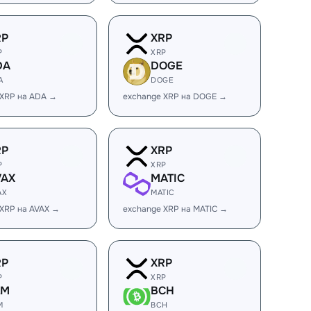
RP
XRP
P
XRP
DA
DOGE
A
DOGE
 XRP на ADA →
exchange XRP на DOGE →
RP
XRP
P
XRP
VAX
MATIC
AX
MATIC
 XRP на AVAX →
exchange XRP на MATIC →
RP
XRP
P
XRP
LM
BCH
M
BCH