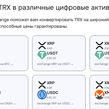
TRX в различные цифровые акти
ange поможет вам конвертировать TRX на широкий 
способные цены гарантированы.
XRP
X
XRP
XR
USDT
U
ERC20
TR
 на BTC →
exchange XRP на USDT →
exchange
XRP
X
XRP
XR
H
USDC
X
ERC20
XM
 на DASH →
exchange XRP на USDC →
exchange