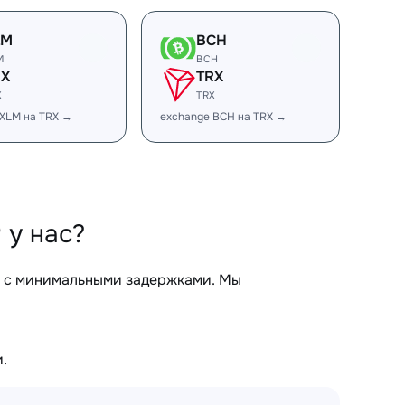
LM
BCH
M
BCH
RX
TRX
X
TRX
 XLM на TRX →
exchange BCH на TRX →
 у нас?
, с минимальными задержками. Мы
.