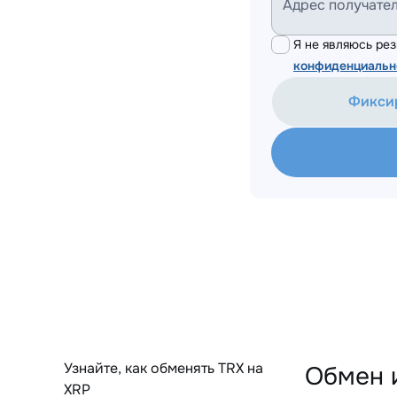
Адрес получате
Я не являюсь р
конфиденциальн
Фикси
Узнайте, как обменять TRX на
Обмен и
XRP