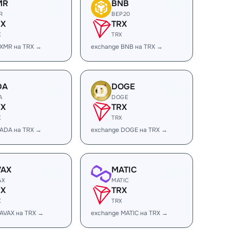
MR
BNB
R
BEP20
RX
TRX
X
TRX
 XMR на TRX →
exchange BNB на TRX →
DA
DOGE
A
DOGE
RX
TRX
X
TRX
 ADA на TRX →
exchange DOGE на TRX →
VAX
MATIC
AX
MATIC
RX
TRX
X
TRX
AVAX на TRX →
exchange MATIC на TRX →