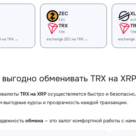
ZEC
X
ZEC
XL
TRX
T
TRX
TR
B на TRX →
exchange ZEC на TRX →
exchange
 выгодно обменивать TRX на XRP
овалюты
TRX на XRP
осуществляется быстро и безопасно
 выгодные курсы и прозрачность каждой транзакции.
надежность
обмена
— это залог комфортной работы с нами