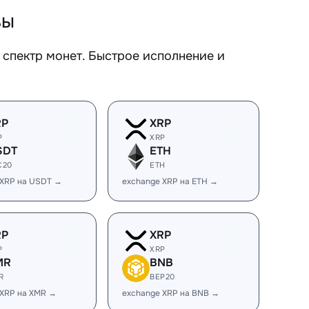
вы
спектр монет. Быстрое исполнение и
RP
XRP
P
XRP
SDT
ETH
C20
ETH
 XRP на USDT →
exchange XRP на ETH →
RP
XRP
P
XRP
MR
BNB
R
BEP20
 XRP на XMR →
exchange XRP на BNB →