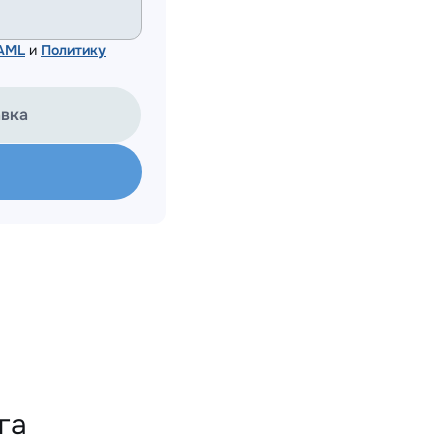
 AML
и
Политику
авка
га