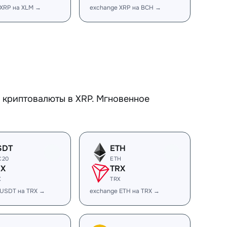
 XRP на XLM →
exchange XRP на BCH →
 криптовалюты в XRP. Мгновенное
SDT
ETH
C20
ETH
RX
TRX
X
TRX
 USDT на TRX →
exchange ETH на TRX →