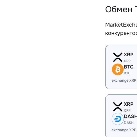
Обмен 
MarketExch
конкуренто
XRP
XRP
BTC
BTC
exchange XRP
XRP
XRP
DAS
DASH
exchange XRP