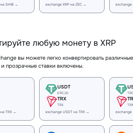
 на SHIB →
exchange XRP на ZEC →
exchange
тируйте любую монету в XRP
change вы можете легко конвертировать различные
 и прозрачные ставки включены.
USDT
U
ERC20
TR
TRX
T
TRX
TR
 на TRX →
exchange USDT на TRX →
exchange