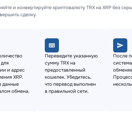
яйте и конвертируйте криптовалюту TRX на XRP без скры
вершить сделку.
оличество
Переведите указанную
После 
 для
сумму TRX на
система
ии и адрес
предоставленный
обменяе
ления XRP.
кошелек. Убедитесь,
Процесс
е данные
что перевод выполнен
несколь
алом обмена.
в правильной сети.