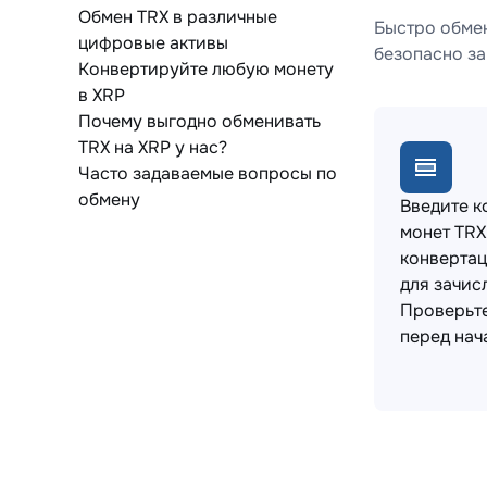
Обмен TRX в различные
Быстро обмен
цифровые активы
безопасно за
Конвертируйте любую монету
в XRP
Почему выгодно обменивать
TRX на XRP у нас?
Часто задаваемые вопросы по
обмену
Введите к
монет TRX
конвертац
для зачис
Проверьт
перед нач