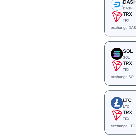
DAS
DASH
TRX
TRX
exchange DAS
SOL
SOL
TRX
TRX
exchange SOL
LTC
LTC
TRX
TRX
exchange LTC