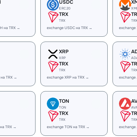
H
USDC
X
ERC20
XM
TRX
T
TRX
TR
H на TRX →
exchange USDC на TRX →
exchange
XRP
A
XRP
AD
TRX
T
TRX
TR
 на TRX →
exchange XRP на TRX →
exchange
TON
A
TON
AV
TRX
T
TRX
TR
 на TRX →
exchange TON на TRX →
exchange 