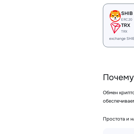
SHIB
ERC20
TRX
TRX
exchange SHI
Почему
Обмен крипт
обеспечиваем
Простота и 