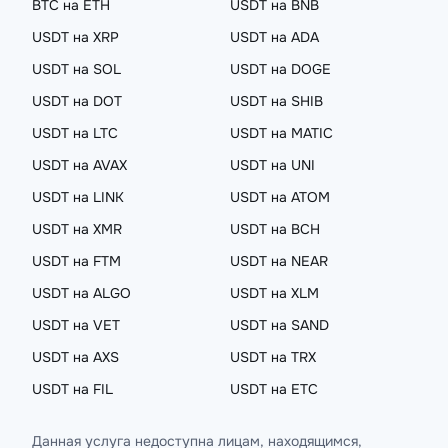
BTC на ETH
USDT на BNB
USDT на XRP
USDT на ADA
USDT на SOL
USDT на DOGE
USDT на DOT
USDT на SHIB
USDT на LTC
USDT на MATIC
USDT на AVAX
USDT на UNI
USDT на LINK
USDT на ATOM
USDT на XMR
USDT на BCH
USDT на FTM
USDT на NEAR
USDT на ALGO
USDT на XLM
USDT на VET
USDT на SAND
USDT на AXS
USDT на TRX
USDT на FIL
USDT на ETC
Данная услуга недоступна лицам, находящимся,