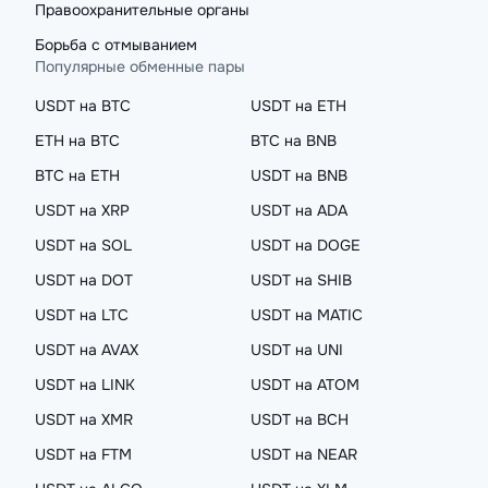
Правоохранительные органы
Борьба с отмыванием
Популярные обменные пары
USDT на BTC
USDT на ETH
ETH на BTC
BTC на BNB
BTC на ETH
USDT на BNB
USDT на XRP
USDT на ADA
USDT на SOL
USDT на DOGE
USDT на DOT
USDT на SHIB
USDT на LTC
USDT на MATIC
USDT на AVAX
USDT на UNI
USDT на LINK
USDT на ATOM
USDT на XMR
USDT на BCH
USDT на FTM
USDT на NEAR