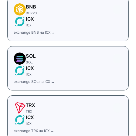
BNB
BEP20
ICX
ICX
exchange BNB на ICX →
SOL
SOL
ICX
ICX
exchange SOL на ICX →
TRX
TRX
ICX
ICX
exchange TRX на ICX →