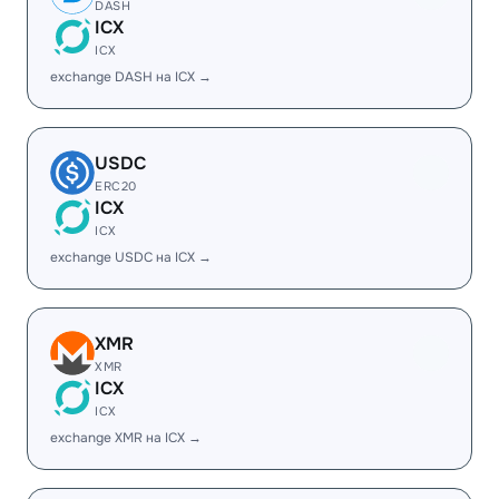
DASH
ICX
ICX
exchange DASH на ICX →
USDC
ERC20
ICX
ICX
exchange USDC на ICX →
XMR
XMR
ICX
ICX
exchange XMR на ICX →