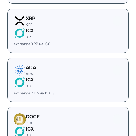
XRP
XRP
ICX
ICX
exchange XRP на ICX →
ADA
ADA
ICX
ICX
exchange ADA на ICX →
DOGE
DOGE
ICX
ICX