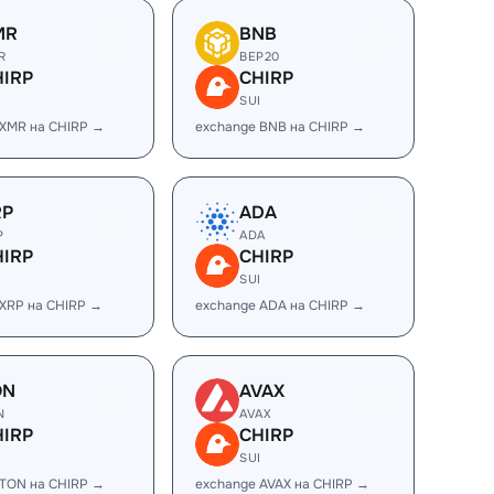
MR
BNB
R
BEP20
HIRP
CHIRP
I
SUI
 XMR на CHIRP →
exchange BNB на CHIRP →
RP
ADA
P
ADA
HIRP
CHIRP
I
SUI
 XRP на CHIRP →
exchange ADA на CHIRP →
ON
AVAX
N
AVAX
HIRP
CHIRP
I
SUI
 TON на CHIRP →
exchange AVAX на CHIRP →