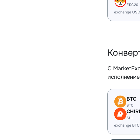
ERC20
exchange USD
Конвер
С MarketEx
исполнение
BTC
BTC
CHIR
SUI
exchange BTC