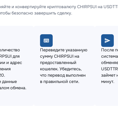
няйте и конвертируйте криптовалюту CHIRPSUI на USDTT
чтобы безопасно завершить сделку.
оличество
Переведите указанную
После 
RPSUI для
сумму CHIRPSUI на
система
ии и адрес
предоставленный
обменяе
ления
кошелек. Убедитесь,
USDTTR
0.
что перевод выполнен
займет 
е данные
в правильной сети.
минут.
алом обмена.