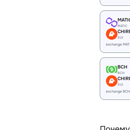
MATI
MATIC
CHIR
SUI
exchange MAT
BCH
BCH
CHIR
SUI
exchange BCH
Почему