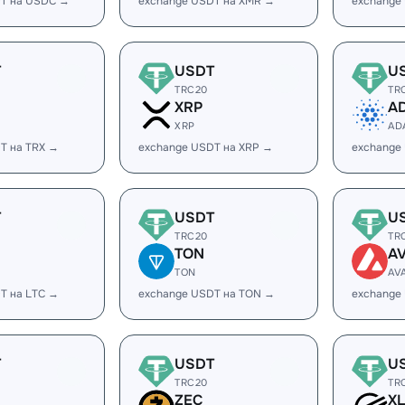
DT на USDC →
exchange USDT на XMR →
exchange
T
USDT
U
TRC20
TR
XRP
A
XRP
AD
T на TRX →
exchange USDT на XRP →
exchange
T
USDT
U
TRC20
TR
TON
A
TON
AV
T на LTC →
exchange USDT на TON →
exchange
T
USDT
U
TRC20
TR
ZEC
X