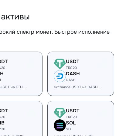
 активы
рокий спектр монет. Быстрое исполнение
SDT
USDT
C20
TRC20
TH
DASH
H
DASH
 USDT на ETH →
exchange USDT на DASH →
SDT
USDT
C20
TRC20
NB
SOL
P20
SOL