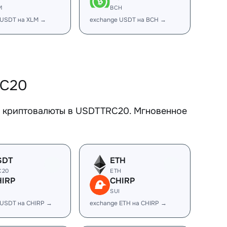
M
BCH
 USDT на XLM →
exchange USDT на BCH →
RC20
е криптовалюты в USDTTRC20. Мгновенное
SDT
ETH
C20
ETH
HIRP
CHIRP
I
SUI
 USDT на CHIRP →
exchange ETH на CHIRP →