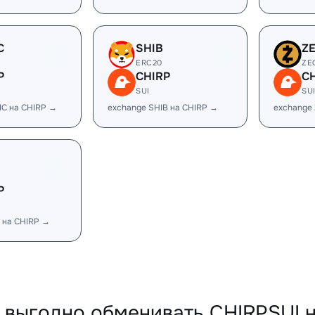
C
SHIB
Z
ERC20
ZE
P
CHIRP
C
SUI
SU
IC на CHIRP →
exchange SHIB на CHIRP →
exchange
P
 на CHIRP →
 выгодно обменивать CHIRPSUI 