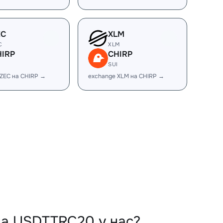
EC
XLM
C
XLM
HIRP
CHIRP
I
SUI
 ZEC на CHIRP →
exchange XLM на CHIRP →
на USDTTRC20 у нас?