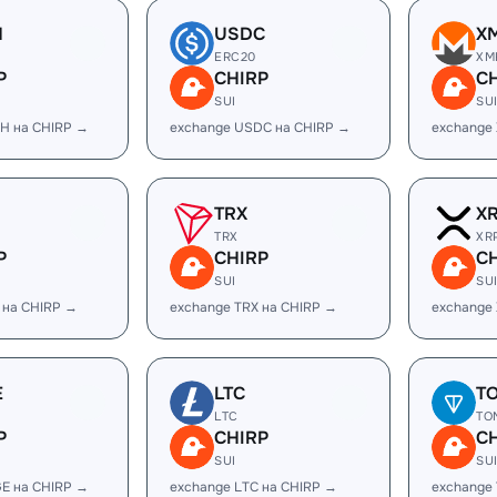
H
USDC
X
ERC20
XM
P
CHIRP
C
SUI
SU
H на CHIRP →
exchange USDC на CHIRP →
exchange
TRX
X
TRX
XR
P
CHIRP
C
SUI
SU
 на CHIRP →
exchange TRX на CHIRP →
exchange
E
LTC
T
LTC
TO
P
CHIRP
C
SUI
SU
E на CHIRP →
exchange LTC на CHIRP →
exchange