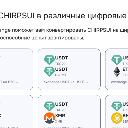
CHIRPSUI в различные цифровые
ange поможет вам конвертировать CHIRPSUI на ши
тоспособные цены гарантированы.
T
USDT
U
TRC20
TR
USDT
E
ERC20
ET
T на BTC →
exchange USDT на USDT →
exchange
T
USDT
U
TRC20
TR
C
XMR
B
XMR
BE