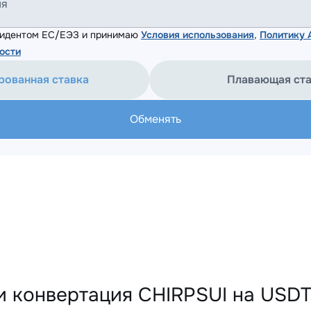
ля
езидентом ЕС/ЕЭЗ и принимаю
Условия использования
,
Политику
ости
рованная ставка
Плавающая ст
Обменять
и конвертация CHIRPSUI на USD