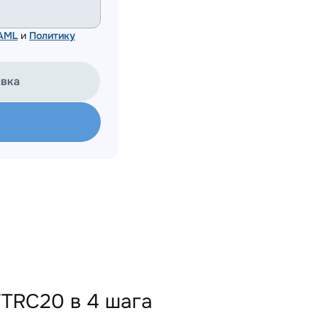
 AML
и
Политику
авка
TTRC20 в 4 шага