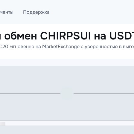
менты
Поддержка
 обмен CHIRPSUI на US
лог
Telegram
20 мгновенно на MarketExchange с уверенностью в выгод
ML
Онлайн помощь
PI