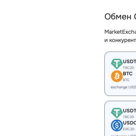
Обмен 
MarketExch
и конкурен
USD
TRC20
BTC
BTC
exchange USD
USD
TRC20
USD
ERC20