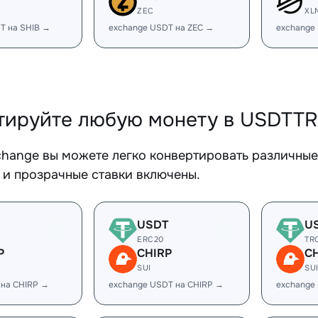
ZEC
XL
T на SHIB →
exchange USDT на ZEC →
exchange
тируйте любую монету в USDTT
change вы можете легко конвертировать различны
 и прозрачные ставки включены.
USDT
U
ERC20
TR
P
CHIRP
C
SUI
SU
 на CHIRP →
exchange USDT на CHIRP →
exchange