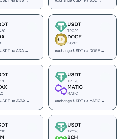
 USDT на BNB →
exchange USDT на SOL →
SDT
USDT
C20
TRC20
DA
DOGE
A
DOGE
 USDT на ADA →
exchange USDT на DOGE →
SDT
USDT
C20
TRC20
VAX
MATIC
AX
MATIC
 USDT на AVAX →
exchange USDT на MATIC →
SDT
USDT
C20
TRC20
LM
BCH