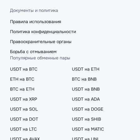
Документы и политика
Правила использования
Политика конфиденциальности
Правоохранительные органы
Борьба с отмыванием
Популярные обменные пары
USDT на BTC
USDT на ETH
ETH на BTC
BTC на BNB
BTC на ETH
USDT на BNB
USDT на XRP
USDT на ADA
USDT на SOL
USDT на DOGE
USDT на DOT
USDT на SHIB
USDT на LTC
USDT на MATIC
USDT на AVAX
USDT на UNI