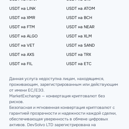
USDT на LINK
USDT на ATOM
USDT на XMR
USDT на BCH
USDT на FTM
USDT на NEAR
USDT на ALGO
USDT на XLM
USDT на VET
USDT на SAND
USDT на AXS
USDT на TRX
USDT на FIL
USDT на ETC
Данная услуга недоступна лицам, находящимся,
проживающим, зарегистрированным или действующим
от имени ЕС/ЕЭЗ.
MarketExchange — конвертация криптовалют без
рисков.
Безопасная и мгновенная конвертация криптовалют с
гарантией прозрачности и надежности каждой сделки,
обеспечивающая уверенность в обмене цифровых
активов. DevSolvo LTD зарегистрирована на