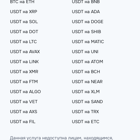
BTC на ETH
USDT на BNB
USDT на XRP
USDT на ADA
USDT на SOL
USDT на DOGE
USDT на DOT
USDT на SHIB
USDT на LTC
USDT на MATIC
USDT на AVAX
USDT на UNI
USDT на LINK
USDT на ATOM
USDT на XMR
USDT на BCH
USDT на FTM
USDT на NEAR
USDT на ALGO
USDT на XLM
USDT на VET
USDT на SAND
USDT на AXS
USDT на TRX
USDT на FIL
USDT на ETC
Данная услуга недоступна лицам, находящимся,