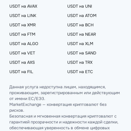
USDT на AVAX
USDT на UNI
USDT на LINK
USDT на ATOM
USDT на XMR
USDT на BCH
USDT на FTM
USDT на NEAR
USDT на ALGO
USDT на XLM
USDT на VET
USDT на SAND
USDT на AXS
USDT на TRX
USDT на FIL
USDT на ETC
Данная услуга недоступна лицам, находящимся,
проживающим, зарегистрированным или действующим
от имени ЕС/ЕЭЗ.
MarketExchange — конвертация криптовалют без
рисков.
Безопасная и мгновенная конвертация криптовалют с
гарантией прозрачности и надежности каждой сделки,
обеспечивающая уверенность в обмене цифровых