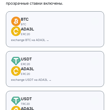
прозрачные ставки включены.
BTC
BTC
ADA3L
ERC20
exchange BTC на ADA3L →
USDT
ERC20
ADA3L
ERC20
exchange USDT на ADA3L →
USDT
TRC20
ADA3L