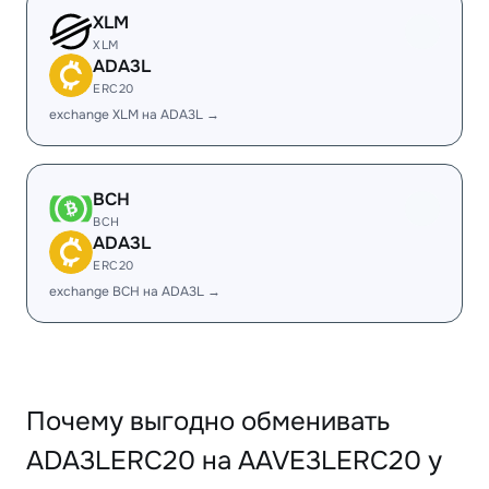
XLM
XLM
ADA3L
ERC20
exchange XLM на ADA3L →
BCH
BCH
ADA3L
ERC20
exchange BCH на ADA3L →
Почему выгодно обменивать
ADA3LERC20 на AAVE3LERC20 у