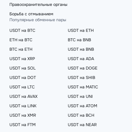
Правоохранительные органы
Борьба с отмыванием
Популярные обменные пары
USDT на BTC
USDT на ETH
ETH на BTC
BTC на BNB
BTC на ETH
USDT на BNB
USDT на XRP
USDT на ADA
USDT на SOL
USDT на DOGE
USDT на DOT
USDT на SHIB
USDT на LTC
USDT на MATIC
USDT на AVAX
USDT на UNI
USDT на LINK
USDT на ATOM
USDT на XMR
USDT на BCH
USDT на FTM
USDT на NEAR