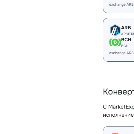
exchange ARB
ARB
ARBIT
BCH
BCH
exchange ARB
Конвер
С MarketEx
исполнение