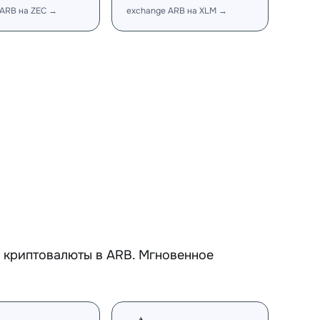
 ARB на ZEC →
exchange ARB на XLM →
 криптовалюты в ARB. Мгновенное