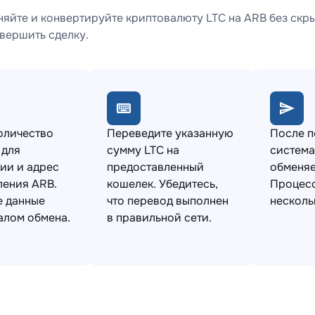
яйте и конвертируйте криптовалюту LTC на ARB без скры
вершить сделку.
оличество
Переведите указанную
После 
 для
сумму LTC на
система
ии и адрес
предоставленный
обменяе
ления ARB.
кошелек. Убедитесь,
Процесс
е данные
что перевод выполнен
несколь
алом обмена.
в правильной сети.