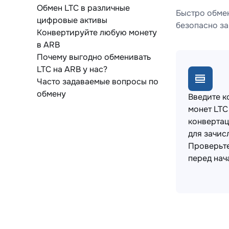
Обмен LTC в различные
Быстро обмен
цифровые активы
безопасно за
Конвертируйте любую монету
в ARB
Почему выгодно обменивать
LTC на ARB у нас?
Часто задаваемые вопросы по
обмену
Введите к
монет LTC
конвертац
для зачис
Проверьт
перед нач