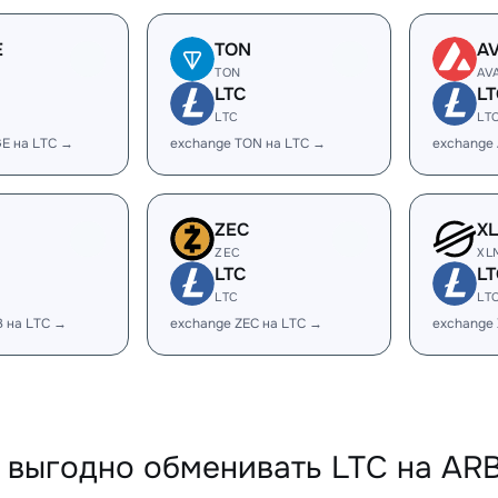
E
TON
A
TON
AV
LTC
LT
LTC
LT
E на LTC →
exchange TON на LTC →
exchange 
ZEC
X
ZEC
XL
LTC
LT
LTC
LT
B на LTC →
exchange ZEC на LTC →
exchange
 выгодно обменивать LTC на ARB