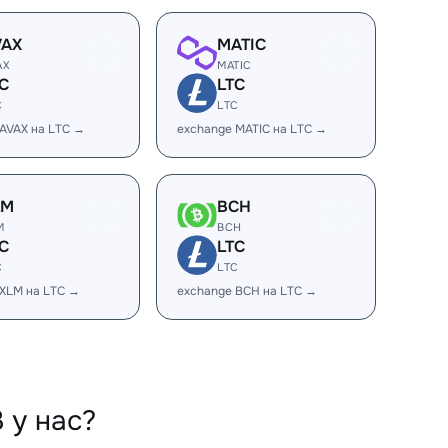
VAX
MATIC
AX
MATIC
C
LTC
C
LTC
AVAX на LTC →
exchange MATIC на LTC →
LM
BCH
M
BCH
C
LTC
C
LTC
 XLM на LTC →
exchange BCH на LTC →
 у нас?