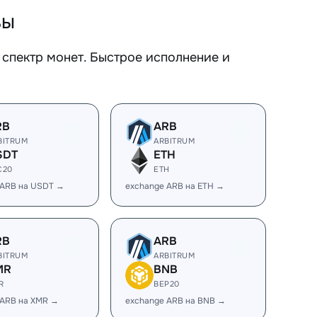
вы
спектр монет. Быстрое исполнение и
RB
ARB
BITRUM
ARBITRUM
SDT
ETH
C20
ETH
 ARB на USDT →
exchange ARB на ETH →
RB
ARB
BITRUM
ARBITRUM
MR
BNB
R
BEP20
 ARB на XMR →
exchange ARB на BNB →