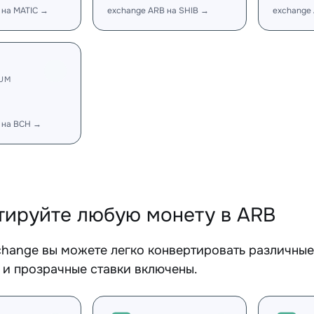
 на MATIC →
exchange ARB на SHIB →
exchange
RUM
 на BCH →
тируйте любую монету в ARB
change вы можете легко конвертировать различные
 и прозрачные ставки включены.