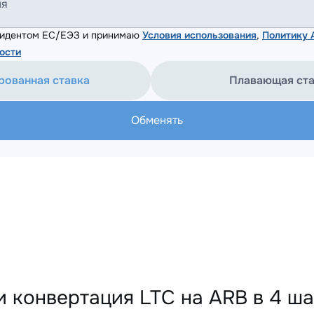
ля
езидентом ЕС/ЕЭЗ и принимаю
Условия использования
,
Политику
ости
рованная ставка
Плавающая ст
Обменять
и конвертация LTC на ARB в 4 ша