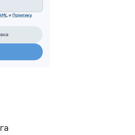
 AML
и
Политику
авка
га