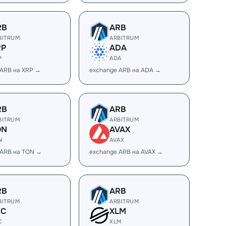
RB
ARB
BITRUM
ARBITRUM
RP
ADA
P
ADA
 ARB на XRP →
exchange ARB на ADA →
RB
ARB
BITRUM
ARBITRUM
ON
AVAX
N
AVAX
 ARB на TON →
exchange ARB на AVAX →
RB
ARB
BITRUM
ARBITRUM
EC
XLM
C
XLM