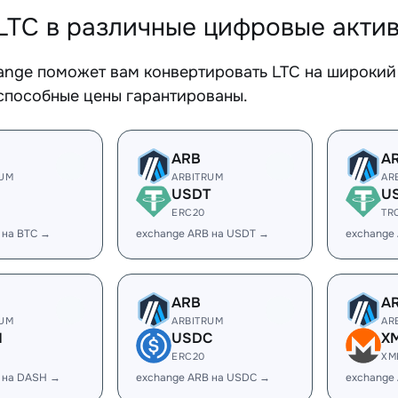
LTC в различные цифровые акти
ange поможет вам конвертировать LTC на широкий 
способные цены гарантированы.
ARB
A
RUM
ARBITRUM
AR
USDT
U
ERC20
TR
 на BTC →
exchange ARB на USDT →
exchange
ARB
A
RUM
ARBITRUM
AR
H
USDC
X
ERC20
XM
 на DASH →
exchange ARB на USDC →
exchange