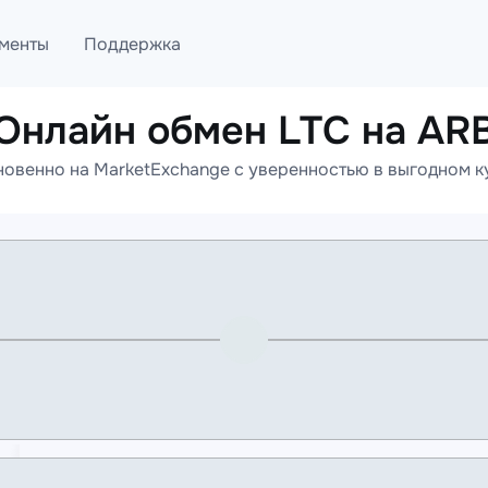
менты
Поддержка
Онлайн обмен LTC на AR
лог
Telegram
овенно на MarketExchange с уверенностью в выгодном к
ML
Онлайн помощь
PI