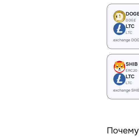
DOG
DOGE
LTC
LTC
exchange DOG
SHIB
ERC20
LTC
LTC
exchange SHI
Почему