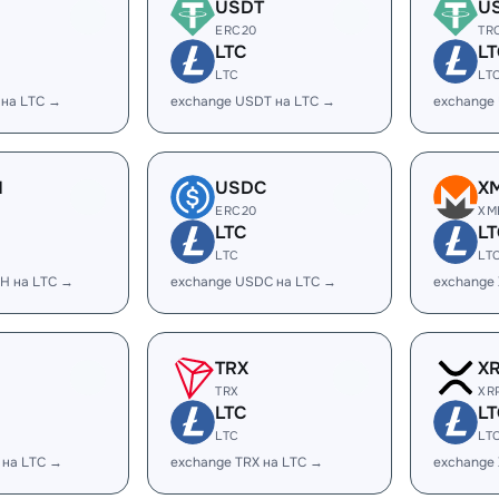
USDT
U
ERC20
TR
LTC
LT
LTC
LT
 на LTC →
exchange USDT на LTC →
exchange
H
USDC
X
ERC20
XM
LTC
LT
LTC
LT
H на LTC →
exchange USDC на LTC →
exchange
TRX
X
TRX
XR
LTC
LT
LTC
LT
 на LTC →
exchange TRX на LTC →
exchange