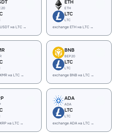
SDT
ETH
C20
ETH
C
LTC
C
LTC
 USDT на LTC →
exchange ETH на LTC →
MR
BNB
R
BEP20
C
LTC
C
LTC
 XMR на LTC →
exchange BNB на LTC →
RP
ADA
P
ADA
C
LTC
C
LTC
 XRP на LTC →
exchange ADA на LTC →