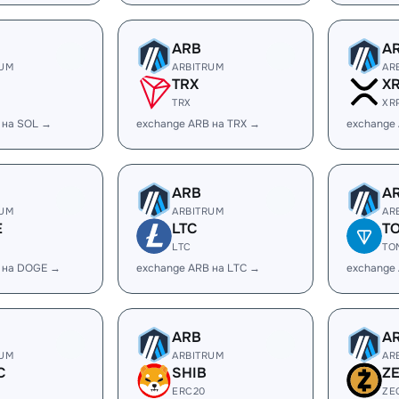
ARB
A
RUM
ARBITRUM
AR
TRX
X
TRX
XR
 на SOL →
exchange ARB на TRX →
exchange
ARB
A
RUM
ARBITRUM
AR
E
LTC
T
LTC
TO
 на DOGE →
exchange ARB на LTC →
exchange
ARB
A
RUM
ARBITRUM
AR
C
SHIB
Z
ERC20
ZE