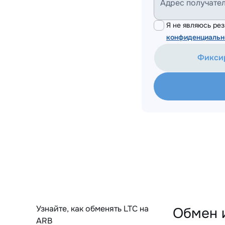
Адрес получате
Я не являюсь р
конфиденциальн
Фикси
Узнайте, как обменять LTC на
Обмен 
ARB