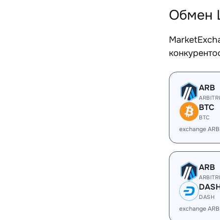
Обмен 
MarketExch
конкуренто
ARB
ARBIT
BTC
BTC
exchange ARB
ARB
ARBIT
DAS
DASH
exchange ARB