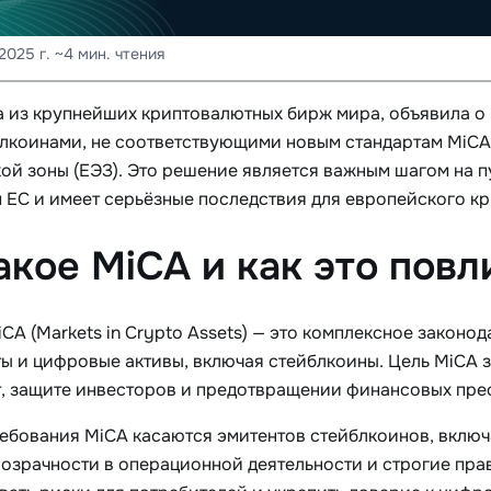
2025 г.
~4 мин. чтения
на из крупнейших криптовалютных бирж мира, объявила о
блкоинами, не соответствующими новым стандартам MiCA
ой зоны (ЕЭЗ). Это решение является важным шагом на 
 ЕС и имеет серьёзные последствия для европейского к
акое MiCA и как это повл
iCA (Markets in Crypto Assets) — это комплексное закон
ы и цифровые активы, включая стейблкоины. Цель MiCA 
, защите инвесторов и предотвращении финансовых пре
ебования MiCA касаются эмитентов стейблкоинов, включ
озрачности в операционной деятельности и строгие прави