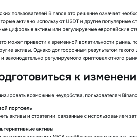
ских пользователей Binance это решение означает необх
оторые активно используют USDT и другие популярные с
ные цифровые активы или регулируемые европейские ст
 это может привести к временной волатильности рынка, 
другие активы. Однако долгосрочным результатом такого 
 и законодательно регулируемого криптовалютного рынк
одготовиться к изменен
изировать возможные неудобства, пользователям Binanc
вой портфель
еть активы и стратегии, связанные с использованием за
льтернативные активы
ься с регулируемыми MiCA стейблкоинами и оценить воз