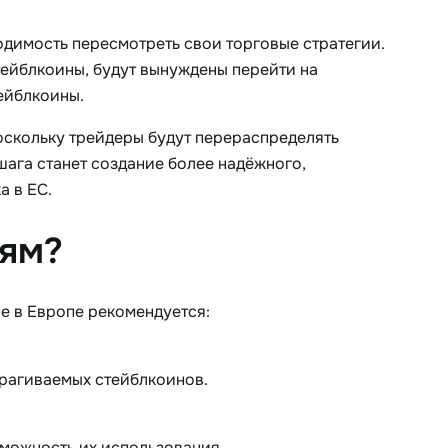
одимость пересмотреть свои торговые стратегии.
тейблкоины, будут вынуждены перейти на
ейблкоины.
поскольку трейдеры будут перераспределять
шага станет создание более надёжного,
а в ЕС.
иям?
e в Европе рекомендуется:
трагиваемых стейблкоинов.
можность их использования.