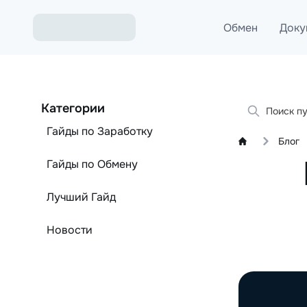
Обмен
Доку
Обмен ETH на USDT
Б
Категории
Обмен XMR на USDT
A
Гайды по Заработку
Блог
Обмен BTC на USDT
A
Гайды по Обмену
Обмен ETH на BTC
Лучший Гайд
Обмен BTC на XMR
Новости