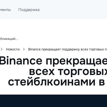
менты
Поддержка
лог
Telegram
ML
Онлайн помощь
Новости
Binance прекращает поддержку всех торговых 
PI
Binance прекраща
всех торговы
стейблкоинами в