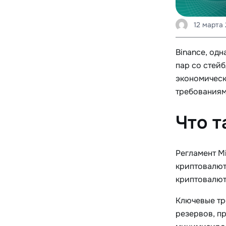
12 марта 
Binance, од
пар со стей
экономическ
требованиям
Что т
Регламент M
криптовалют
криптовалют
Ключевые тр
резервов, пр