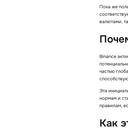
Пока же поль
соответству
валютами, та
Почем
Binance акт
потенциальн
частью глоб
способствую
Эта инициат
нормам и ст
правилам, ес
Как э