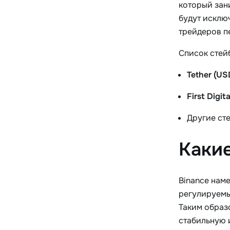
который зан
будут исклю
трейдеров п
Список стей
Tether (US
First Digi
Другие ст
Какие
Binance нам
регулируемы
Таким образ
стабильную 