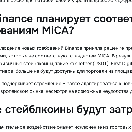
ать риски для потребителей и укрепить доверие к цифр
inance планирует соотве
ованиям MiCA?
блюдения новых требований Binance приняла решение пр
и, которые не соответствуют стандартам MiCA. В результ
ривычные стейблкоины, такие как Tether (USDT), First Dig
тивов, больше не будут доступны для торговли на площад
 подчёркивает стремление Binance адаптироваться к но
европейском рынке, несмотря на возможные неудобства д
 стейблкоины будут зат
ачительное воздействие окажет исключение из торговых 