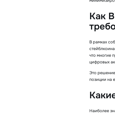
минимизиров
Как B
треб
В рамках со
стейблкоинам
что многие п
цифровых ак
Это решение
позиции на 
Какие
Наиболее зн